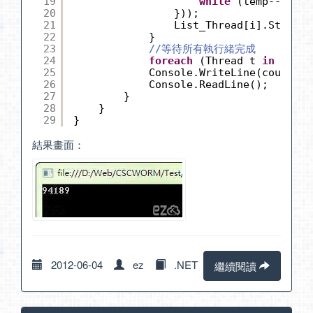
19
while
(temp-- > 0)
20
}));
21
List_Thread[i].Start()
22
}
23
//等待所有執行緒完成
24
foreach
(Thread t 
in
List_
25
Console.WriteLine(count.To
26
Console.ReadLine();
27
}
28
}
29
}
結果畫面：
2012-06-04
ez
.NET
繼續閱讀