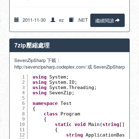
2011-11-30
ez
.NET
繼續閱讀
7zip壓縮處理
SevenZipSharp 下載：
http://sevenzipsharp.codeplex.com/
或
SevenZipSharp
1
using
System;
2
using
System.IO;
3
using
System.Threading;
4
using
SevenZip;
5
6
namespace
Test
7
{
8
class
Program
9
{
10
static
void
Main(
string
[] args
11
{
12
string
ApplicationBase = S