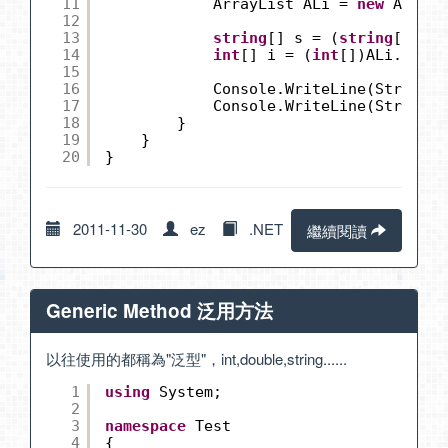
11
ArrayList ALi = 
new
ArrayL
12
13
string
[] s = (
string
[])ALs
14
int
[] i = (
int
[])ALi.ToArr
15
16
Console.WriteLine(String.J
17
Console.WriteLine(String.J
18
}
19
}
20
}
2011-11-30
ez
.NET
繼續閱讀
Generic Method 泛用方法
以往使用的都稱為"泛型"，int,double,string......
1
using
System;
2
3
namespace
Test
4
{