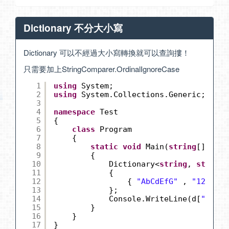
Dictionary 不分大小寫
Dictionary 可以不經過大小寫轉換就可以查詢摟！
只需要加上StringComparer.OrdinalIgnoreCase
1
using
System;
2
using
System.Collections.Generic;
3
4
namespace
Test
5
{
6
class
Program
7
{
8
static
void
Main(
string
[] args
9
{
10
Dictionary<
string
, 
string
>
11
{
12
{ 
"AbCdEfG"
, 
"123456"
13
};
14
Console.WriteLine(d[
"abcde
15
}
16
}
17
}