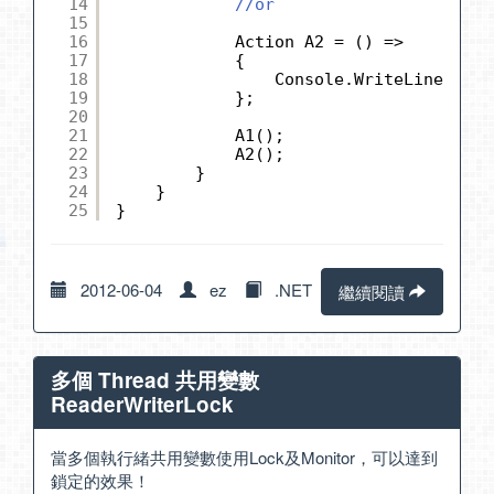
14
//or
15
16
Action A2 = () =>
17
{
18
Console.WriteLine(
"Act
19
};
20
21
A1();
22
A2();
23
}
24
}
25
}
2012-06-04
ez
.NET
繼續閱讀
多個 Thread 共用變數
ReaderWriterLock
當多個執行緒共用變數使用Lock及Monitor，可以達到
鎖定的效果！