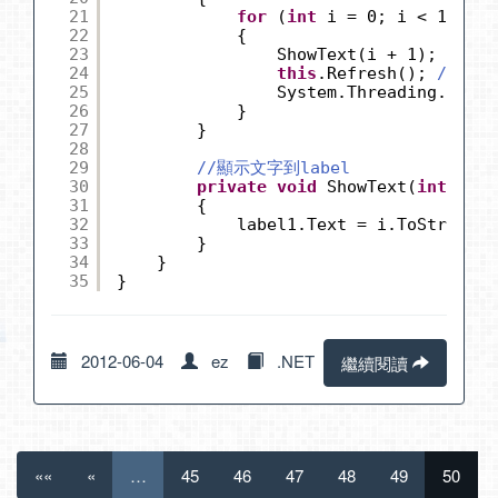
21
for
(
int
i = 0; i < 100; i
22
{
23
ShowText(i + 1);
24
this
.Refresh(); 
//加入
25
System.Threading.Threa
26
}
27
}
28
29
//顯示文字到label
30
private
void
ShowText(
int
i)
31
{
32
label1.Text = i.ToString()
33
}
34
}
35
}
2012-06-04
ez
.NET
繼續閱讀
««
«
…
45
46
47
48
49
50