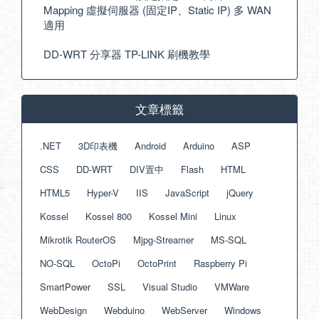
Mapping 虛擬伺服器 (固定IP、Static IP) 多 WAN
適用
DD-WRT 分享器 TP-LINK 刷機教學
文章標籤
.NET
3D印表機
Android
Arduino
ASP
CSS
DD-WRT
DIV置中
Flash
HTML
HTML5
Hyper-V
IIS
JavaScript
jQuery
Kossel
Kossel 800
Kossel Mini
Linux
Mikrotik RouterOS
Mjpg-Streamer
MS-SQL
NO-SQL
OctoPi
OctoPrint
Raspberry Pi
SmartPower
SSL
Visual Studio
VMWare
WebDesign
Webduino
WebServer
Windows