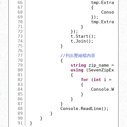
66
tmp.Extraction
67
{
68
Console.Wr
69
});
70
tmp.ExtractArc
71
}
72
});
73
t.Start();
74
t.Join();
75
}
76
77
//列出壓縮檔內容
78
{
79
string
zip_name = Path
80
using
(SevenZipExtract
81
{
82
for
(
int
i = 0; i 
83
{
84
Console.WriteL
85
}
86
}
87
}
88
Console.ReadLine();
89
}
90
}
91
}