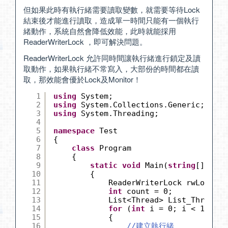
但如果此時有執行緒需要讀取變數，就需要等待Lock
結束後才能進行讀取，造成單一時間只能有一個執行
緒動作，系統自然會降低效能，此時就能採用
ReaderWriterLock ，即可解決問題。
ReaderWriterLock 允許同時間讓執行緒進行鎖定及讀
取動作，如果執行緒不常寫入，大部份的時間都在讀
取，那效能會優於Lock及Monitor！
1
using
System;
2
using
System.Collections.Generic;
3
using
System.Threading;
4
5
namespace
Test
6
{
7
class
Program
8
{
9
static
void
Main(
string
[] args
10
{
11
ReaderWriterLock rwLock = 
12
int
count = 0;
13
List<Thread> List_Thread =
14
for
(
int
i = 0; i < 10; i+
15
{
16
//建立執行緒