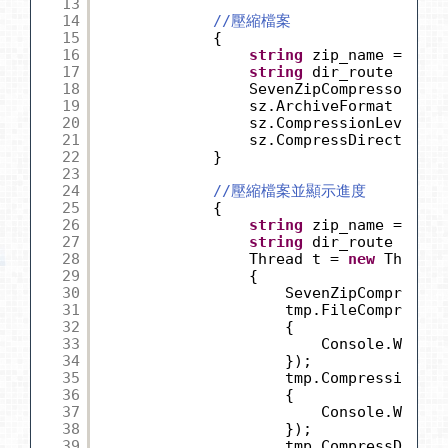
13
14
//壓縮檔案
15
{
16
string
zip_name = Path
17
string
dir_route = Pat
18
SevenZipCompressor sz 
19
sz.ArchiveFormat = Out
20
sz.CompressionLevel = 
21
sz.CompressDirectory(d
22
}
23
24
//壓縮檔案並顯示進度
25
{
26
string
zip_name = Path
27
string
dir_route = Pat
28
Thread t = 
new
Thread(
29
{
30
SevenZipCompressor
31
tmp.FileCompressio
32
{
33
Console.WriteL
34
});
35
tmp.CompressionFin
36
{
37
Console.WriteL
38
});
39
tmp.CompressDirect