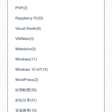
PHP(2)
Raspberry Pi(33)
Visual Studio(6)
VMWare(3)
Webduino(2)
Windows(11)
Windows 10 IoT(15)
WordPress(2)
好用軟體(30)
好站分享(31)
安裝教學(15)