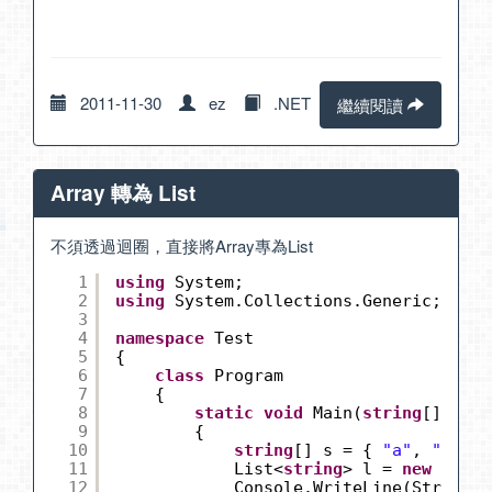
2011-11-30
ez
.NET
繼續閱讀
Array 轉為 List
不須透過迴圈，直接將Array專為List
1
using
System;
2
using
System.Collections.Generic;
3
4
namespace
Test
5
{
6
class
Program
7
{
8
static
void
Main(
string
[] args
9
{
10
string
[] s = { 
"a"
, 
"b"
, 
"
11
List<
string
> l = 
new
List<
12
Console.WriteLine(String.J