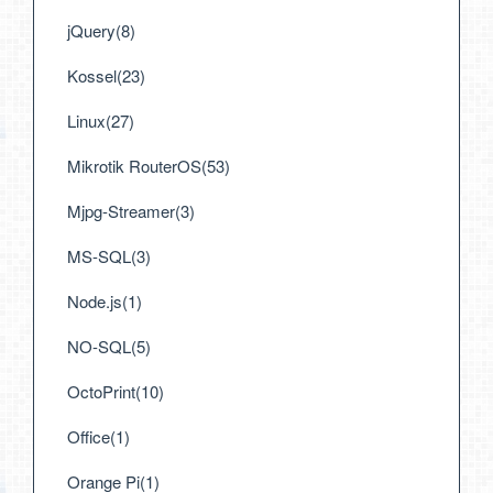
jQuery(8)
Kossel(23)
Linux(27)
Mikrotik RouterOS(53)
Mjpg-Streamer(3)
MS-SQL(3)
Node.js(1)
NO-SQL(5)
OctoPrint(10)
Office(1)
Orange Pi(1)