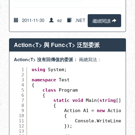
2011-11-30
ez
.NET
繼續閱讀
Action<T> 與 Func<T> 泛型委派
Action<T> 沒有回傳值的委派：
兩總寫法：
1
using
System;
2
3
namespace
Test
4
{
5
class
Program
6
{
7
static
void
Main(
string
[] args
8
{
9
Action A1 = 
new
Action(() 
10
{
11
Console.WriteLine(
"Act
12
});
13