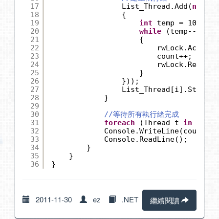
17
List_Thread.Add(
new
Th
18
{
19
int
temp = 10000;
20
while
(temp-- > 0)
21
{
22
rwLock.Acquire
23
count++;
24
rwLock.Release
25
}
26
}));
27
List_Thread[i].Start()
28
}
29
30
//等待所有執行緒完成
31
foreach
(Thread t 
in
List_
32
Console.WriteLine(count.To
33
Console.ReadLine();
34
}
35
}
36
}
2011-11-30
ez
.NET
繼續閱讀