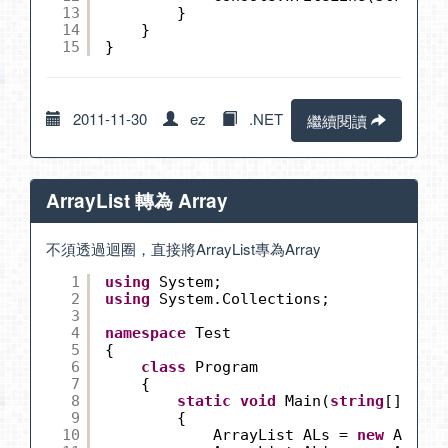
13
}
14
}
15
}
2011-11-30
ez
.NET
繼續閱讀
ArrayList 轉為 Array
不須透過迴圈，直接將ArrayList專為Array
1
using
System;
2
using
System.Collections;
3
4
namespace
Test
5
{
6
class
Program
7
{
8
static
void
Main(
string
[] args
9
{
10
ArrayList ALs = 
new
ArrayL