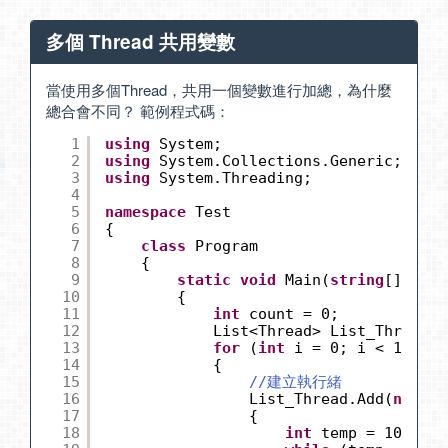
多個 Thread 共用變數
當使用多個Thread，共用一個變數進行加總，為什麼
總合會不同？ 範例程式碼：
1
using
System;
2
using
System.Collections.Generic;
3
using
System.Threading;
4
5
namespace
Test
6
{
7
class
Program
8
{
9
static
void
Main(
string
[] args
10
{
11
int
count = 0;
12
List<Thread> List_Thread =
13
for
(
int
i = 0; i < 10; i+
14
{
15
//建立執行緒
16
List_Thread.Add(
new
Th
17
{
18
int
temp = 10000;