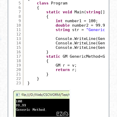
5
class
Program
6
{
7
static
void
Main(
string
[] args
8
{
9
int
number1 = 100;
10
double
number2 = 99.99;
11
string
str = 
"Generic Meth
12
13
Console.WriteLine(GenericM
14
Console.WriteLine(GenericM
15
Console.WriteLine(GenericM
16
}
17
static
GM GenericMethod<GM>(GM
18
{
19
GM r = v;
20
return
r;
21
}
22
}
23
}