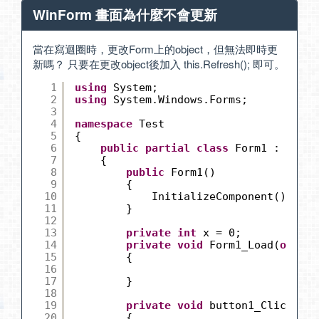
WinForm 畫面為什麼不會更新
當在寫迴圈時，更改Form上的object，但無法即時更
新嗎？ 只要在更改object後加入 this.Refresh(); 即可。
1
using
System;
2
using
System.Windows.Forms;
3
4
namespace
Test
5
{
6
public
partial
class
Form1 : Form
7
{
8
public
Form1()
9
{
10
InitializeComponent();
11
}
12
13
private
int
x = 0;
14
private
void
Form1_Load(
object
15
{
16
17
}
18
19
private
void
button1_Click(
obj
20
{