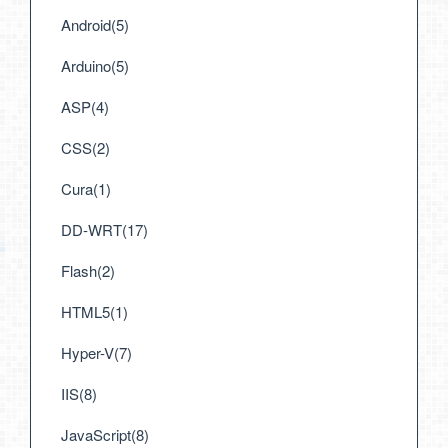
Android(5)
Arduino(5)
ASP(4)
CSS(2)
Cura(1)
DD-WRT(17)
Flash(2)
HTML5(1)
Hyper-V(7)
IIS(8)
JavaScript(8)