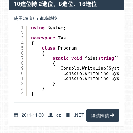
10進位轉 2進位、8進位、16進位
使用C#進行n進為轉換
1
using
System;
2
3
namespace
Test
4
{
5
class
Program
6
{
7
static
void
Main(
string
[] args
8
{
9
Console.WriteLine(System.Co
10
Console.WriteLine(System.C
11
Console.WriteLine(System.C
12
}
13
}
14
}
2011-11-30
ez
.NET
繼續閱讀