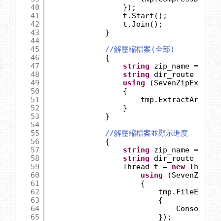
40
});
41
t.Start();
42
t.Join();
43
}
44
45
//解壓縮檔案(全部)
46
{
47
string
zip_name = Path
48
string
dir_route = Pat
49
using
(SevenZipExtract
50
{
51
tmp.ExtractArchive
52
}
53
}
54
55
//解壓縮檔案並顯示進度
56
{
57
string
zip_name = Path
58
string
dir_route = Pat
59
Thread t = 
new
Thread(
60
using
(SevenZipExt
61
{
62
tmp.FileExtrac
63
{
64
Console.Wr
65
});