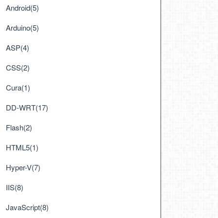
Android(5)
Arduino(5)
ASP(4)
CSS(2)
Cura(1)
DD-WRT(17)
Flash(2)
HTML5(1)
Hyper-V(7)
IIS(8)
JavaScript(8)