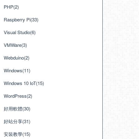
PHP(2)
Raspberry Pi(33)
Visual Studio(6)
VMWare(3)
Webduino(2)
Windows(11)
Windows 10 IoT(15)
WordPress(2)
好用軟體(30)
好站分享(31)
安裝教學(15)