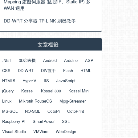
Mapping 虛擬伺服器 (固定IP、Static IP) 多
WAN 適用
DD-WRT 分享器 TP-LINK 刷機教學
文章標籤
.NET
3D印表機
Android
Arduino
ASP
CSS
DD-WRT
DIV置中
Flash
HTML
HTML5
Hyper-V
IIS
JavaScript
jQuery
Kossel
Kossel 800
Kossel Mini
Linux
Mikrotik RouterOS
Mjpg-Streamer
MS-SQL
NO-SQL
OctoPi
OctoPrint
Raspberry Pi
SmartPower
SSL
Visual Studio
VMWare
WebDesign