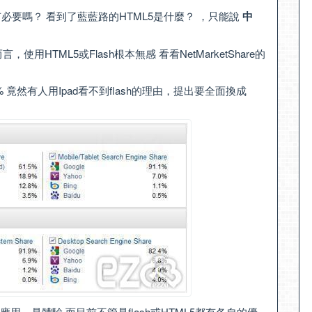
有必要嗎？
看到了
藍藍路
的
HTML5是什麼？
，只能說
中
，使用HTML5或Flash根本無感 看看
NetMarketShare
的
8% 竟然有人用Ipad看不到flash的理由，提出要全面換成
、是體驗 而目前不管是flash或HTML5都有各自的優