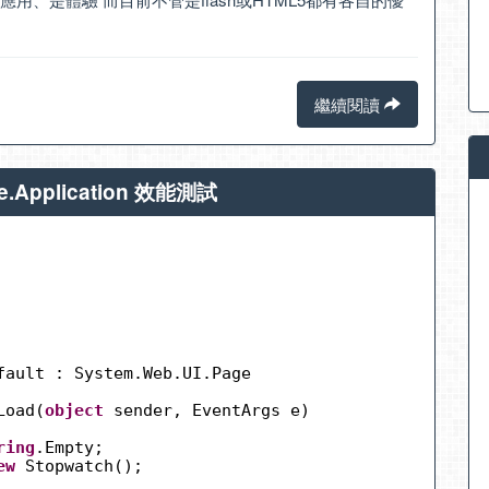
繼續閱讀
ge.Application 效能測試
fault : System.Web.UI.Page
Load(
object
sender, EventArgs e)
ring
.Empty;
ew
Stopwatch();