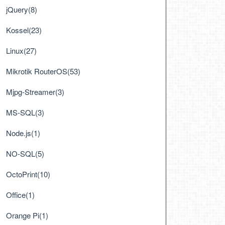
jQuery(8)
Kossel(23)
Linux(27)
Mikrotik RouterOS(53)
Mjpg-Streamer(3)
MS-SQL(3)
Node.js(1)
NO-SQL(5)
OctoPrint(10)
Office(1)
Orange Pi(1)