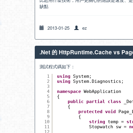
缺點
2013-01-25
ez
.Net 的 HttpRuntime.Cache vs Pa
測試程式碼如下：
1
using
System;
2
using
System.Diagnostics;
3
4
namespace
WebApplication
5
{
6
public
partial
class
_De
7
{
8
protected
void
Page_
9
{
10
string
temp = 
st
11
Stopwatch sw = 
n
12