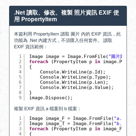
.Net 讀取、修改、複製 照片資訊 EXIF 使
用 PropertyItem
本篇利用 PropertyItem 讀取 圖片 內的 EXIF 資訊，此
功能為 .Net 內建方式，不須匯入任何套件。 讀取
EXIF 資訊範例：
1
Image image = Image.FromFile(
"圖片路徑"
)
2
foreach
(PropertyItem p 
in
image.Proper
3
{
4
Console.WriteLine(p.Id);
5
Console.WriteLine(p.Type);
6
Console.WriteLine(p.Len);
7
Console.WriteLine(p.Value);
8
}
9
image.Dispose();
複製 EXIF 資訊 a 檔案到 b 檔案：
1
Image image_F = Image.FromFile(
"a.jpg"
)
2
Image image_T = Image.FromFile(
"b.jpg"
)
3
foreach
(PropertyItem p 
in
image_F.Prop
4
{