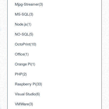
Mjpg-Streamer(3)
MS-SQL(3)
Node.js(1)
NO-SQL(5)
OctoPrint(10)
Office(1)
Orange Pi(1)
PHP(2)
Raspberry Pi(33)
Visual Studio(6)
VMWare(3)