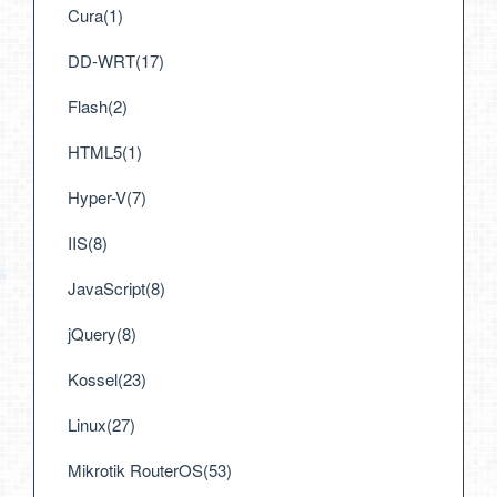
Cura(1)
DD-WRT(17)
Flash(2)
HTML5(1)
Hyper-V(7)
IIS(8)
JavaScript(8)
jQuery(8)
Kossel(23)
Linux(27)
Mikrotik RouterOS(53)