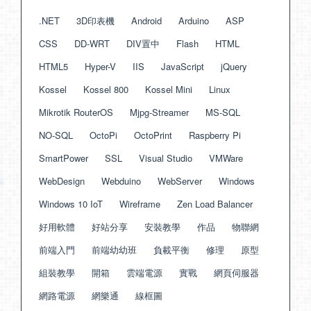
.NET
3D印表機
Android
Arduino
ASP
CSS
DD-WRT
DIV置中
Flash
HTML
HTML5
Hyper-V
IIS
JavaScript
jQuery
Kossel
Kossel 800
Kossel Mini
Linux
Mikrotik RouterOS
Mjpg-Streamer
MS-SQL
NO-SQL
OctoPi
OctoPrint
Raspberry Pi
SmartPower
SSL
Visual Studio
VMWare
WebDesign
Webduino
WebServer
Windows
Windows 10 IoT
Wireframe
Zen Load Balancer
好用軟體
好站分享
安裝教學
作品
物聯網
前端入門
前端幼幼班
負載平衡
修理
原型
組裝教學
開箱
雲端電源
實戰
網頁伺服器
網路電源
網樂通
線框圖