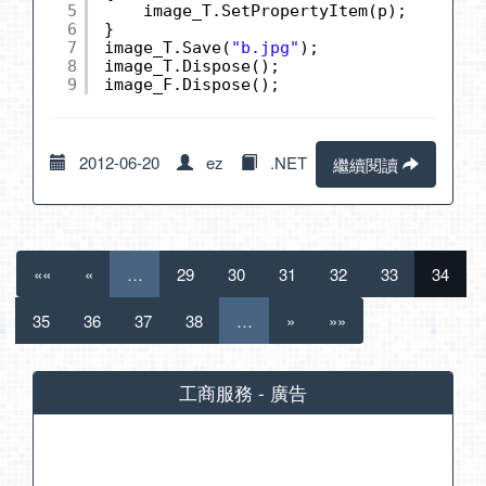
5
image_T.SetPropertyItem(p);
6
}
7
image_T.Save(
"b.jpg"
);
8
image_T.Dispose();
9
image_F.Dispose();
2012-06-20
ez
.NET
繼續閱讀
««
«
…
29
30
31
32
33
34
35
36
37
38
…
»
»»
工商服務 - 廣告