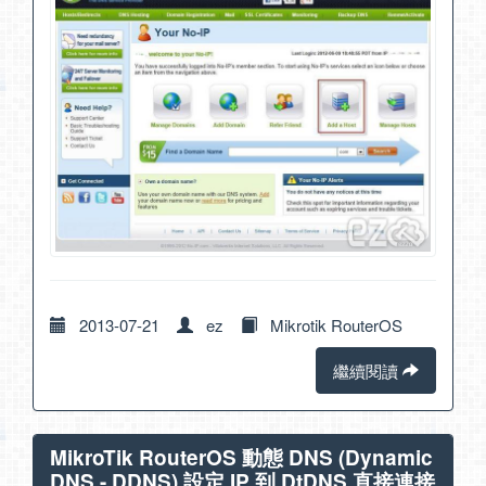
2013-07-21
ez
Mikrotik RouterOS
繼續閱讀
MikroTik RouterOS 動態 DNS (Dynamic
DNS - DDNS) 設定 IP 到 DtDNS 直接連接