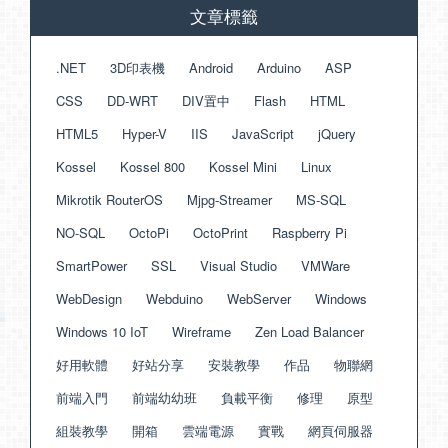
文章標籤
.NET
3D印表機
Android
Arduino
ASP
CSS
DD-WRT
DIV置中
Flash
HTML
HTML5
Hyper-V
IIS
JavaScript
jQuery
Kossel
Kossel 800
Kossel Mini
Linux
Mikrotik RouterOS
Mjpg-Streamer
MS-SQL
NO-SQL
OctoPi
OctoPrint
Raspberry Pi
SmartPower
SSL
Visual Studio
VMWare
WebDesign
Webduino
WebServer
Windows
Windows 10 IoT
Wireframe
Zen Load Balancer
好用軟體
好站分享
安裝教學
作品
物聯網
前端入門
前端幼幼班
負載平衡
修理
原型
組裝教學
開箱
雲端電源
實戰
網頁伺服器