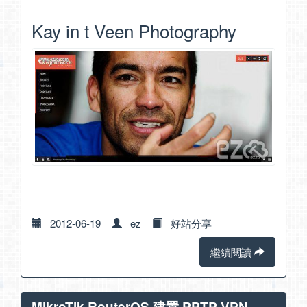
Kay in t Veen Photography
2012-06-19
ez
好站分享
繼續閱讀
MikroTik RouterOS 建置 PPTP VPN