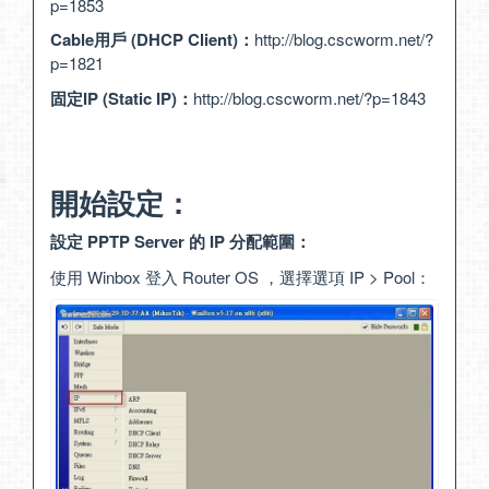
p=1853
Cable用戶 (DHCP Client)：
http://blog.cscworm.net/?
p=1821
固定IP (Static IP)：
http://blog.cscworm.net/?p=1843
開始設定：
設定 PPTP Server 的 IP 分配範圍：
使用 Winbox 登入 Router OS ，選擇選項 IP > Pool：