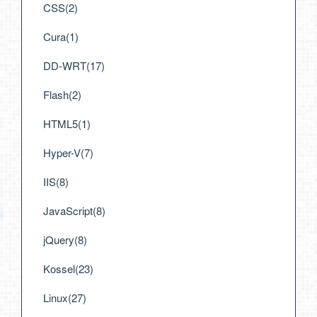
CSS(2)
Cura(1)
DD-WRT(17)
Flash(2)
HTML5(1)
Hyper-V(7)
IIS(8)
JavaScript(8)
jQuery(8)
Kossel(23)
Linux(27)