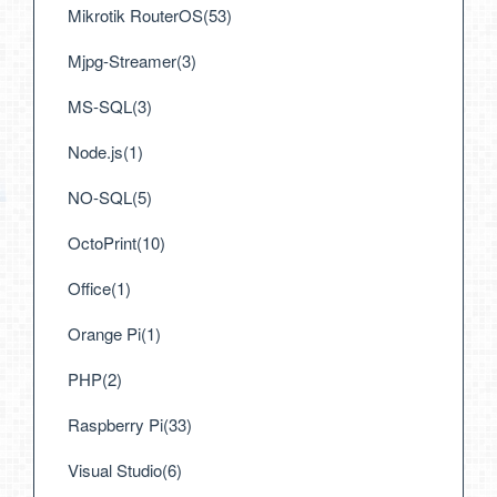
Mikrotik RouterOS(53)
Mjpg-Streamer(3)
MS-SQL(3)
Node.js(1)
NO-SQL(5)
OctoPrint(10)
Office(1)
Orange Pi(1)
PHP(2)
Raspberry Pi(33)
Visual Studio(6)