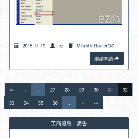
2015-11-19
ez
Mikrotik RouterOS
繼續閱讀
««
«
…
27
28
29
30
31
32
33
34
35
36
…
»
»»
工商服務 - 廣告