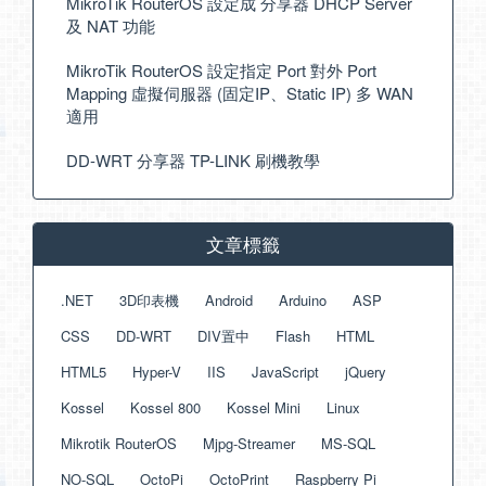
MikroTik RouterOS 設定成 分享器 DHCP Server
及 NAT 功能
MikroTik RouterOS 設定指定 Port 對外 Port
Mapping 虛擬伺服器 (固定IP、Static IP) 多 WAN
適用
DD-WRT 分享器 TP-LINK 刷機教學
文章標籤
.NET
3D印表機
Android
Arduino
ASP
CSS
DD-WRT
DIV置中
Flash
HTML
HTML5
Hyper-V
IIS
JavaScript
jQuery
Kossel
Kossel 800
Kossel Mini
Linux
Mikrotik RouterOS
Mjpg-Streamer
MS-SQL
NO-SQL
OctoPi
OctoPrint
Raspberry Pi