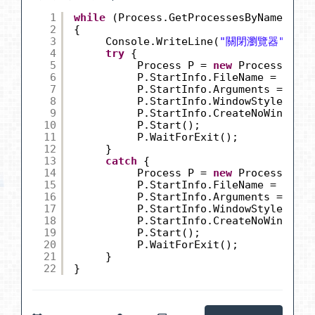
1
while
(Process.GetProcessesByName(
"iex
2
{
3
Console.WriteLine(
"關閉瀏覽器"
);
4
try
{
5
Process P = 
new
Process();
6
P.StartInfo.FileName = 
"task
7
P.StartInfo.Arguments = 
"/F 
8
P.StartInfo.WindowStyle = Pr
9
P.StartInfo.CreateNoWindow =
10
P.Start();
11
P.WaitForExit();
12
}
13
catch
{
14
Process P = 
new
Process();
15
P.StartInfo.FileName = 
"tski
16
P.StartInfo.Arguments = 
"iex
17
P.StartInfo.WindowStyle = Pr
18
P.StartInfo.CreateNoWindow =
19
P.Start();
20
P.WaitForExit();
21
}
22
}