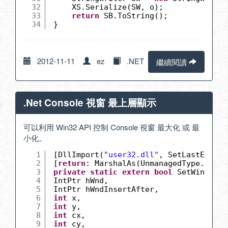
32
XS.Serialize(SW, o);
33
return
SB.ToString();
34
}
2012-11-11
ez
.NET
繼續閱讀
.Net Console 視窗 最上層顯示
可以利用 Win32 API 控制 Console 視窗 最大化 或 最
小化。
1
[DllImport(
"user32.dll"
, SetLastError 
2
[
return
: MarshalAs(UnmanagedType.Bool)
3
private
static
extern
bool
SetWindowPo
4
IntPtr hWnd,
5
IntPtr hWndInsertAfter,
6
int
x,
7
int
y,
8
int
cx,
9
int
cy,