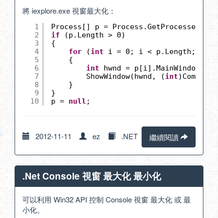
將 iexplore.exe 視窗最大化：
1
Process[] p = Process.GetProcessesByNa
2
if
(p.Length > 0)
3
{
4
for
(
int
i = 0; i < p.Length; i++)
5
{
6
int
hwnd = p[i].MainWindowHand
7
ShowWindow(hwnd, (
int
)CommandS
8
}
9
}
10
p = 
null
;
2012-11-11
ez
.NET
繼續閱讀
.Net Console 視窗 最大化 最小化
可以利用 Win32 API 控制 Console 視窗 最大化 或 最
小化。