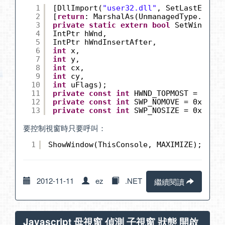
1
[DllImport(
"user32.dll"
, SetLastError 
2
[
return
: MarshalAs(UnmanagedType.Bool)
3
private
static
extern
bool
SetWindowPo
4
IntPtr hWnd,
5
IntPtr hWndInsertAfter,
6
int
x,
7
int
y,
8
int
cx,
9
int
cy,
10
int
uFlags);
11
private
const
int
HWND_TOPMOST = -1;
12
private
const
int
SWP_NOMOVE = 0x0002;
13
private
const
int
SWP_NOSIZE = 0x0001;
要控制視窗時只要呼叫：
1
ShowWindow(ThisConsole, MAXIMIZE);
2012-11-11
ez
.NET
繼續閱讀
Javascript 母視窗 偵測 子視窗 狀態 開啟