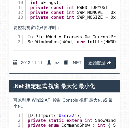
10
int
uFlags);
11
private
const
int
HWND_TOPMOST = -1;
12
private
const
int
SWP_NOMOVE = 0x0002;
13
private
const
int
SWP_NOSIZE = 0x0001;
要控制視窗時只要呼叫：
1
IntPtr hWnd = Process.GetCurrentProcess
2
SetWindowPos(hWnd, 
new
IntPtr(HWND_TOPM
2012-11-11
ez
.NET
繼續閱讀
.Net 指定程式 視窗 最大化 最小化
可以利用 Win32 API 控制 Console 視窗 最大化 或 最
小化。
1
[DllImport(
"User32"
)]
2
private
static
extern
int
ShowWindow(
in
3
private
enum
CommandShow : 
int
{ SW_HID