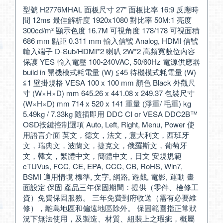
型號 H2776MHAL 面板尺寸 27" 面板比率 16:9 反應時
間 12ms 最佳解析度 1920x1080 對比率 50M:1 亮度
300cd/m² 顯示色度 16.7M 可視角度 178/178 可視面積
686 mm 點距 0.311 mm 輸入信號 Analog, HDMI 信號
輸入端子 D-Sub/HDMI*2 喇叭 2W*2 高頻寬數位內容
保護 YES 輸入電壓 100-240VAC, 50/60Hz 電源供應器
build in 開機模式耗電量 (W) ≦45 待機模式耗電量 (W)
≦1 壁掛規格 VESA 100 x 100 mm 顏色 Black 外觀尺
寸 (W×H×D) mm 645.26 x 441.08 x 249.37 包裝尺寸
(W×H×D) mm 714 x 520 x 141 重量 (淨重/ 毛重) kg
5.49kg / 7.33kg 隨插即用 DDC CI or VESA DDC2B™
OSD按鍵控制選項 Auto, Left, Right, Menu, Power 使
用語言介面 英文，德文，法文，意大利文，西班牙
文，瑞典文，波蘭文，捷克文，俄羅斯文，葡萄牙
文，韓文，繁體中文，簡體中文，日文 安規規範
cTUVus, FCC, CE, EPA, CCC, CB, RoHS, Win7,
BSMI 適用情境 標準, 文字, 網路, 遊戲, 電影, 運動 畫
面設定 保固 產品三年保固期間：提供（零件、檢修工
資）免費保固服務。 三年免費到府收送（需有必要維
修），離島地區和偏遠地區除外。 保固範圍指正常狀
況下無法使用，及製造、材質、組裝上之瑕疵，概屬