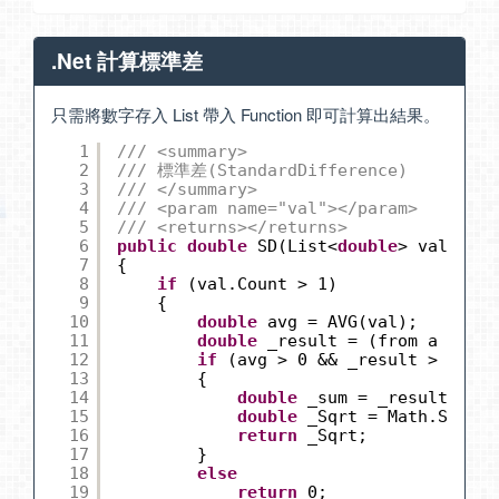
.Net 計算標準差
只需將數字存入 List 帶入 Function 即可計算出結果。
1
/// <summary> 
2
/// 標準差(StandardDifference) 
3
/// </summary> 
4
/// <param name="val"></param> 
5
/// <returns></returns> 
6
public
double
SD(List<
double
> val)
7
{
8
if
(val.Count > 1)
9
{
10
double
avg = AVG(val);
11
double
_result = (from a 
in
va
12
if
(avg > 0 && _result > 0)
13
{
14
double
_sum = _result / (
d
15
double
_Sqrt = Math.Sqrt(_
16
return
_Sqrt;
17
}
18
else
19
return
0;