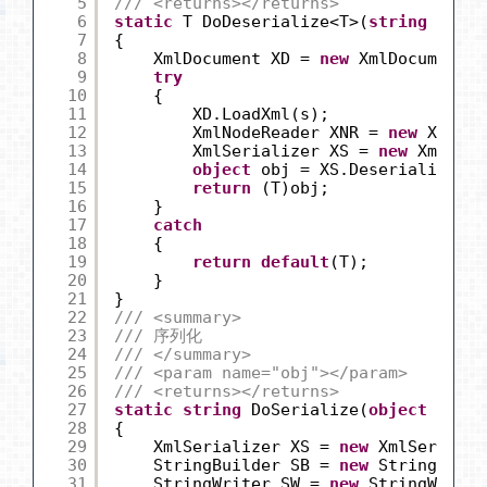
5
/// <returns></returns>
6
static
T DoDeserialize<T>(
string
s)
7
{
8
XmlDocument XD = 
new
XmlDocument()
9
try
10
{
11
XD.LoadXml(s);
12
XmlNodeReader XNR = 
new
XmlNod
13
XmlSerializer XS = 
new
XmlSeri
14
object
obj = XS.Deserialize(XN
15
return
(T)obj;
16
}
17
catch
18
{
19
return
default
(T);
20
}
21
}
22
/// <summary>
23
/// 序列化
24
/// </summary>
25
/// <param name="obj"></param>
26
/// <returns></returns>
27
static
string
DoSerialize(
object
o)
28
{
29
XmlSerializer XS = 
new
XmlSerializ
30
StringBuilder SB = 
new
StringBuild
31
StringWriter SW = 
new
StringWriter