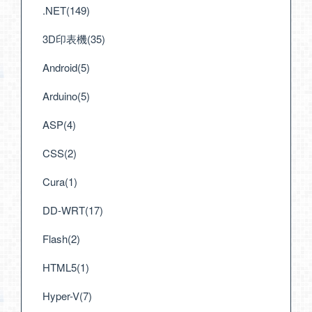
.NET(149)
3D印表機(35)
Android(5)
Arduino(5)
ASP(4)
CSS(2)
Cura(1)
DD-WRT(17)
Flash(2)
HTML5(1)
Hyper-V(7)