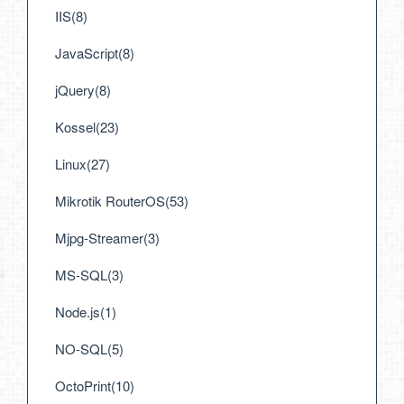
IIS(8)
JavaScript(8)
jQuery(8)
Kossel(23)
Linux(27)
Mikrotik RouterOS(53)
Mjpg-Streamer(3)
MS-SQL(3)
Node.js(1)
NO-SQL(5)
OctoPrint(10)