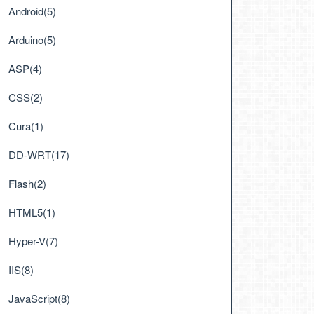
Android(5)
Arduino(5)
ASP(4)
CSS(2)
Cura(1)
DD-WRT(17)
Flash(2)
HTML5(1)
Hyper-V(7)
IIS(8)
JavaScript(8)