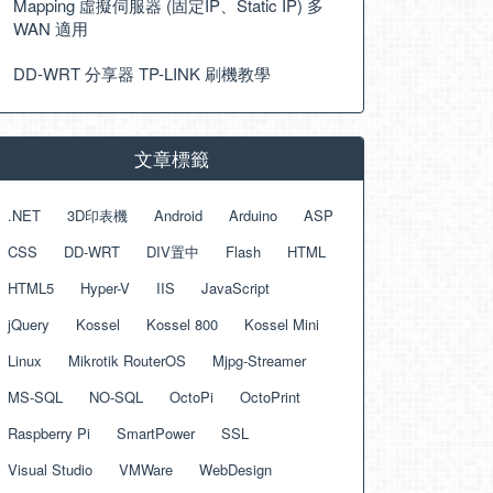
Mapping 虛擬伺服器 (固定IP、Static IP) 多
WAN 適用
DD-WRT 分享器 TP-LINK 刷機教學
文章標籤
.NET
3D印表機
Android
Arduino
ASP
CSS
DD-WRT
DIV置中
Flash
HTML
HTML5
Hyper-V
IIS
JavaScript
jQuery
Kossel
Kossel 800
Kossel Mini
Linux
Mikrotik RouterOS
Mjpg-Streamer
MS-SQL
NO-SQL
OctoPi
OctoPrint
Raspberry Pi
SmartPower
SSL
Visual Studio
VMWare
WebDesign