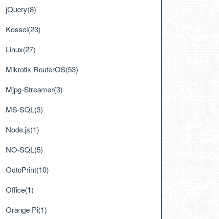
jQuery(8)
Kossel(23)
Linux(27)
Mikrotik RouterOS(53)
Mjpg-Streamer(3)
MS-SQL(3)
Node.js(1)
NO-SQL(5)
OctoPrint(10)
Office(1)
Orange Pi(1)