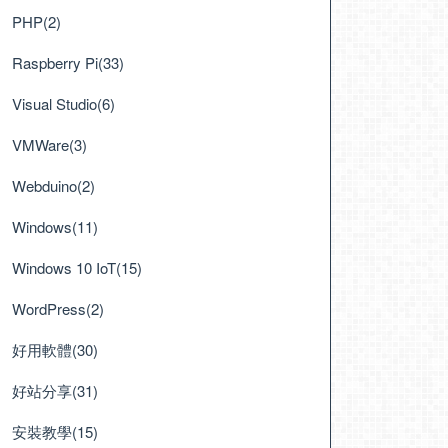
PHP(2)
Raspberry Pi(33)
Visual Studio(6)
VMWare(3)
Webduino(2)
Windows(11)
Windows 10 IoT(15)
WordPress(2)
好用軟體(30)
好站分享(31)
安裝教學(15)