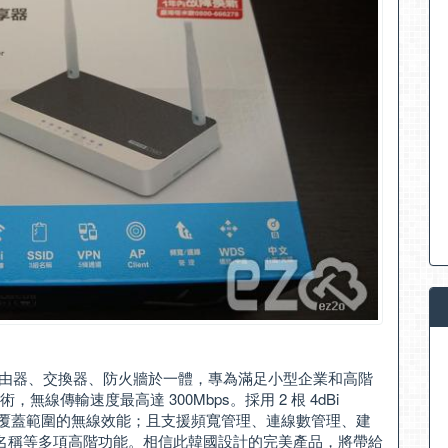
P、路由器、交換器、防火牆於一體，專為滿足小型企業和高階
，無線傳輸速度最高達 300Mbps。採用 2 根 4dBi
性與高覆蓋範圍的無線效能；且支援頻寬管理、連線數管理、建
 3 組無線名稱等多項高階功能。相信此韓國設計的完美產品，將帶給