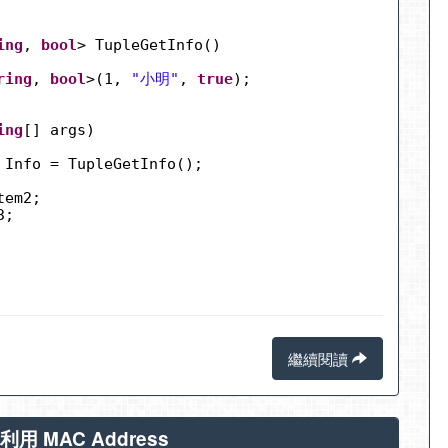
ing
, 
bool
> TupleGetInfo()
ring
, 
bool
>(1, 
"小明"
, 
true
);
ing
[] args)
 Info = TupleGetInfo();
tem2;
3;
繼續閱讀
利用 MAC Address