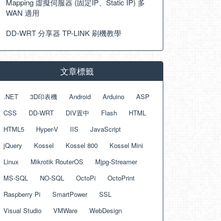
Mapping 虛擬伺服器 (固定IP、Static IP) 多
WAN 適用
DD-WRT 分享器 TP-LINK 刷機教學
文章標籤
.NET
3D印表機
Android
Arduino
ASP
CSS
DD-WRT
DIV置中
Flash
HTML
HTML5
Hyper-V
IIS
JavaScript
jQuery
Kossel
Kossel 800
Kossel Mini
Linux
Mikrotik RouterOS
Mjpg-Streamer
MS-SQL
NO-SQL
OctoPi
OctoPrint
Raspberry Pi
SmartPower
SSL
Visual Studio
VMWare
WebDesign