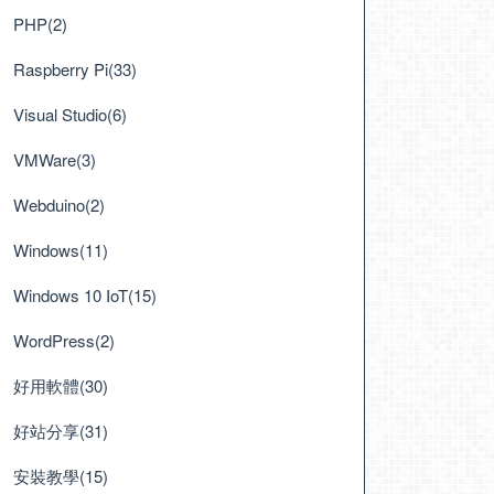
PHP(2)
Raspberry Pi(33)
Visual Studio(6)
VMWare(3)
Webduino(2)
Windows(11)
Windows 10 IoT(15)
WordPress(2)
好用軟體(30)
好站分享(31)
安裝教學(15)