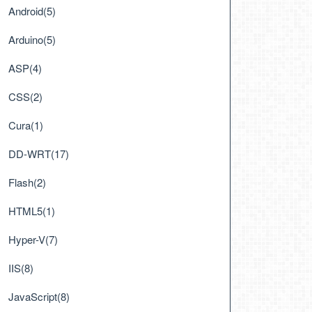
Android(5)
Arduino(5)
ASP(4)
CSS(2)
Cura(1)
DD-WRT(17)
Flash(2)
HTML5(1)
Hyper-V(7)
IIS(8)
JavaScript(8)