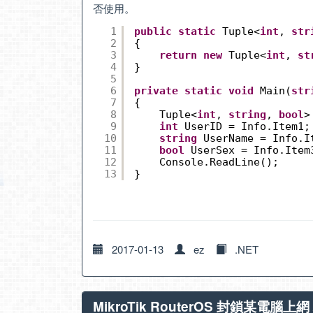
否使用。
1
public
static
Tuple<
int
, 
str
2
{
3
return
new
Tuple<
int
, 
st
4
}
5
6
private
static
void
Main(
str
7
{
8
Tuple<
int
, 
string
, 
bool
>
9
int
UserID = Info.Item1;
10
string
UserName = Info.I
11
bool
UserSex = Info.Item
12
Console.ReadLine();
13
}
2017-01-13
ez
.NET
MikroTik RouterOS 封鎖某電腦上網 