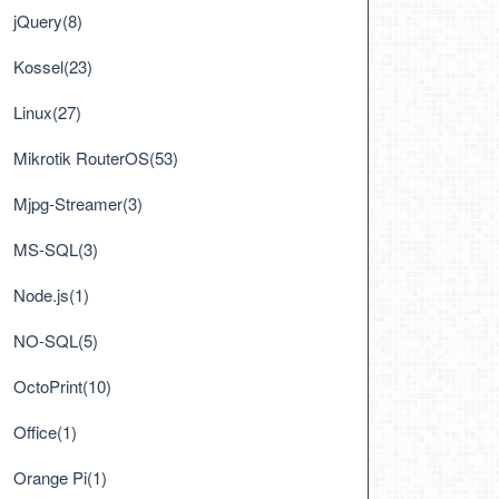
jQuery(8)
Kossel(23)
Linux(27)
Mikrotik RouterOS(53)
Mjpg-Streamer(3)
MS-SQL(3)
Node.js(1)
NO-SQL(5)
OctoPrint(10)
Office(1)
Orange Pi(1)