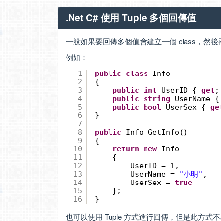
.Net C# 使用 Tuple 多個回傳值
一般如果要回傳多個值會建立一個 class，然後再
例如：
1
public
class
Info
2
{
3
public
int
UserID { 
get
;
4
public
string
UserName {
5
public
bool
UserSex { 
ge
6
}
7
8
public
Info GetInfo()
9
{
10
return
new
Info
11
{
12
UserID = 1,
13
UserName = 
"小明"
,
14
UserSex = 
true
15
};
16
}
也可以使用 Tuple 方式進行回傳，但是此