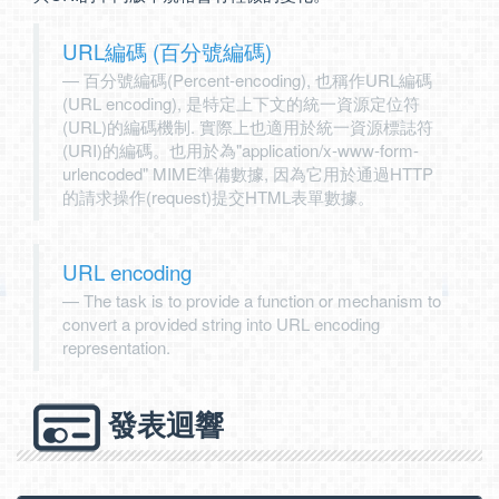
URL編碼 (百分號編碼)
百分號編碼(Percent-encoding), 也稱作URL編碼
(URL encoding), 是特定上下文的統一資源定位符
(URL)的編碼機制. 實際上也適用於統一資源標誌符
(URI)的編碼。也用於為"application/x-www-form-
urlencoded" MIME準備數據, 因為它用於通過HTTP
的請求操作(request)提交HTML表單數據。
URL encoding
The task is to provide a function or mechanism to
convert a provided string into URL encoding
representation.
發表迴響