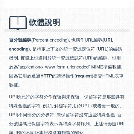
軟體說明
百分號編碼
(Percent-encoding), 也稱作URL編碼(
URL
encoding
), 是特定上下文的統一資源定位符 (
URL
)的編碼
機制. 實際上也適用於統一資源標誌符(URI)的編碼。也用
於為"application/x-www-form-urlencoded" MIME準備數據,
因為它用於通過
HTTP
的請求操作(
request
)提交HTML表單
數據。
URI所允許的字符分作保留與未保留。保留字符是那些具有
特殊含義的字符. 例如, 斜線字符用於URL (或者更一般的,
URI)不同部分的分界符. 未保留字符沒有這些特殊含義. 百
分號編碼把保留字符表示為特殊字符序列。上述情形隨URI
與URI的不同版本規格會有輕微的變化。