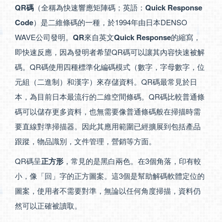
QR碼
（全稱為快速響應矩陣碼；英語：
Quick Response
Code
）是二維條碼的一種，於1994年由日本DENSO
WAVE公司發明。
QR
來自英文
Quick Response
的縮寫，
即快速反應，因為發明者希望QR碼可以讓其內容快速被解
碼。QR碼使用四種標準化編碼模式（數字，字母數字，位
元組（二進制）和漢字）來存儲資料。QR碼最常見於日
本，為目前日本最流行的二維空間條碼。QR碼比較普通條
碼可以儲存更多資料，也無需要像普通條碼般在掃描時需
要直線對準掃描器。因此其應用範圍已經擴展到包括產品
跟蹤，物品識別，文件管理，營銷等方面。
QR碼呈
正方形
，常見的是黑白兩色。在3個角落，印有較
小，像「回」字的正方圖案。這3個是幫助解碼軟體定位的
圖案，使用者不需要對準，無論以任何角度掃描，資料仍
然可以正確被讀取。