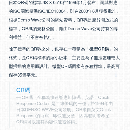
日本QR碼的標準JIS X 0510在1999年1月發布，而其對應
的ISO國際標準ISO/IEC18004，則在2000年6月獲得批准。
根據Denso Wave公司的網站資料，QR碼是屬於開放式的
標準，QR碼的規格公開，雖由Denso Wave公司持有的專
利權益，但不會被執行。
除了標準的QR碼之外，也存在一種稱為「
微型QR碼
」的
格式，是QR碼標準的縮小版本，主要是為了無法處理較大
型掃描的應用而設計。微型QR碼同樣有多種標準，最高可
儲存35個字元。
QR碼
QR碼（全稱為快速響應矩陣碼；英語：Quick
Response Code）是二維條碼的一種，於1994年由
日本DENSO WAVE公司發明。QR來自英文Quick
Response的縮寫，即快速反應，因為發明者希望
QR碼可以讓其內容快速被解碼。