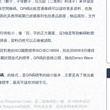
式（數字，字母數字，位元組（二進制）和漢字）來存儲資
維空間條碼。QR碼比較普通條碼可以儲存更多資料，也無
因此其應用範圍已經擴展到包括產品跟蹤，物品識別，文件
，印有較小，像「回」字的正方圖案。這3個是幫助解碼軟體
掃描，資料仍然可以正確被讀取。
其對應的ISO國際標準ISO/IEC18004，則在2000年6月獲得
是屬於開放式的標準，QR碼的規格公開，雖由Denso Wave
R碼
」的格式，是QR碼標準的縮小版本，主要是為了無法處
種標準，最高可儲存35個字元。
Response Code）是二維條碼的一種，於1994年由日
ck Response的縮寫，即快速反應，因為發明者希望QR