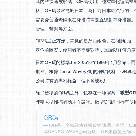
其內容快速被解碼。QR碼使用四種標準化編碼模
料。QR碼最常見於日本，為目前日本最流行的二
需要像普通條碼般在掃描時需要直線對準掃描器。
管理，營銷等方面。
QR碼呈
正方形
，常見的是黑白兩色。在3個角落
定位的圖案，使用者不需要對準，無論以任何角度
日本QR碼的標準JIS X 0510在1999年1月發布，而
批准。根據Denso Wave公司的網站資料，QR碼
公司持有的專利權益，但不會被執行。
除了標準的QR碼之外，也存在一種稱為「
微型Q
理較大型掃描的應用而設計。微型QR碼同樣有多
QR碼
QR碼（全稱為快速響應矩陣碼；英語：Quick 
本DENSO WAVE公司發明。QR來自英文Qui