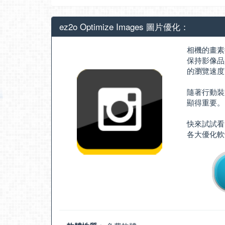
ez2o Optimize Images 圖片優化：
相機的畫素
保持影像品
的瀏覽速度
隨著行動裝
顯得重要。
快來試試看 e
各大優化軟