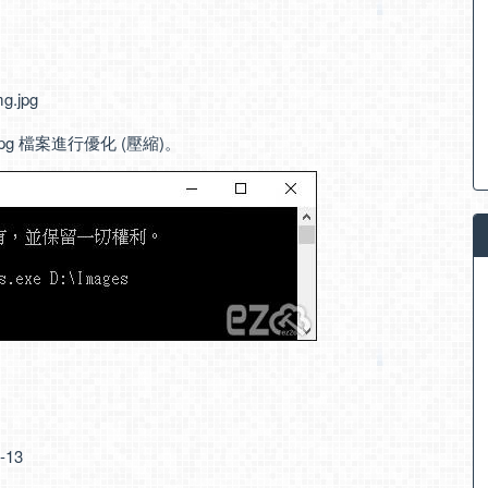
g.jpg
.jpg 檔案進行優化 (壓縮)。
-13