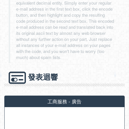
equivalent decimal entity. Simply enter your regular
e-mail address in the first text box, click the encode
button, and then highlight and copy the resulting
code produced in the second text box. This encoded
e-mail address can be read and translated back into
its original ascii text by almost any web browser
without any further action on your part. Just replace
all instances of your e-mail address on your pages
with the code, and you won't have to worry (too
much) about spam lists.
發表迴響
工商服務 - 廣告