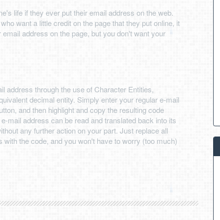
e's life if they ever put their email address on the web.
o want a little credit on the page that they put online, it
r email address on the page, but you don't want your
il address through the use of Character Entities,
quivalent decimal entity. Simply enter your regular e-mail
button, and then highlight and copy the resulting code
e-mail address can be read and translated back into its
thout any further action on your part. Just replace all
s with the code, and you won't have to worry (too much)