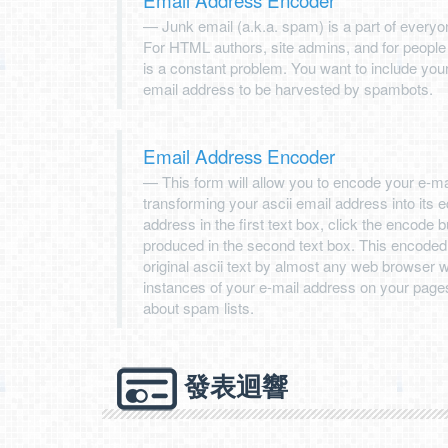
Junk email (a.k.a. spam) is a part of everyon
For HTML authors, site admins, and for people wh
is a constant problem. You want to include you
email address to be harvested by spambots.
Email Address Encoder
This form will allow you to encode your e-ma
transforming your ascii email address into its e
address in the first text box, click the encode 
produced in the second text box. This encoded 
original ascii text by almost any web browser wi
instances of your e-mail address on your page
about spam lists.
發表迴響