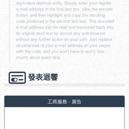
equivalent decimal entity. Simply enter your regular
e-mail address in the first text box, click the encode
button, and then highlight and copy the resulting
code produced in the second text box. This encoded
e-mail address can be read and translated back into
its original ascii text by almost any web browser
without any further action on your part. Just replace
all instances of your e-mail address on your pages
with the code, and you won't have to worry (too
much) about spam lists.
發表迴響
工商服務 - 廣告