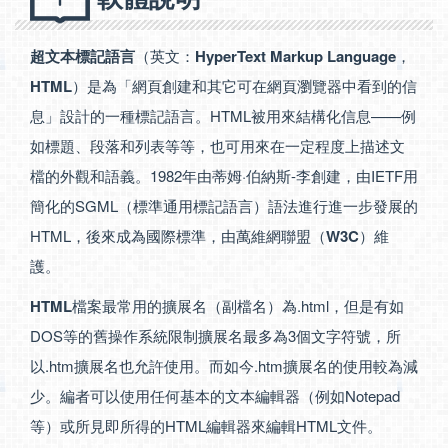
超文本標記語言
（英文：
HyperText Markup Language
，
HTML
）是為「網頁創建和其它可在網頁瀏覽器中看到的信
息」設計的一種標記語言。HTML被用來結構化信息——例
如標題、段落和列表等等，也可用來在一定程度上描述文
檔的外觀和語義。1982年由蒂姆·伯納斯-李創建，由IETF用
簡化的SGML（標準通用標記語言）語法進行進一步發展的
HTML，後來成為國際標準，由萬維網聯盟（
W3C
）維
護。
HTML
檔案最常用的擴展名（副檔名）為.html，但是有如
DOS等的舊操作系統限制擴展名最多為3個文字符號，所
以.htm擴展名也允許使用。而如今.htm擴展名的使用較為減
少。編者可以使用任何基本的文本編輯器（例如Notepad
等）或所見即所得的HTML編輯器來編輯HTML文件。