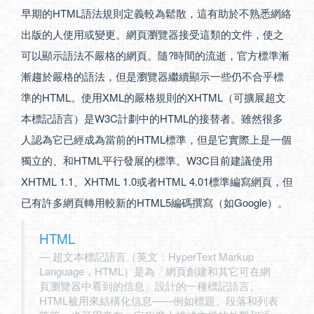
早期的HTML語法規則定義較為鬆散，這有助於不熟悉網絡
出版的人使用或變更。網頁瀏覽器接受這類的文件，使之
可以顯示語法不嚴格的網頁。隨?時間的流逝，官方標準漸
漸趨於嚴格的語法，但是瀏覽器繼續顯示一些仍不合乎標
準的HTML。使用XML的嚴格規則的XHTML（可擴展超文
本標記語言）是W3C計劃中的HTML的接替者。雖然很多
人認為它已經成為當前的HTML標準，但是它實際上是一個
獨立的、和HTML平行發展的標準。W3C目前建議使用
XHTML 1.1、XHTML 1.0或者HTML 4.01標準編寫網頁，但
已有許多網頁轉用較新的HTML5編碼撰寫（如Google）。
HTML
超文本標記語言（英文：HyperText Markup
Language，HTML）是為「網頁創建和其它可在網
頁瀏覽器中看到的信息」設計的一種標記語言。
HTML被用來結構化信息——例如標題、段落和列表