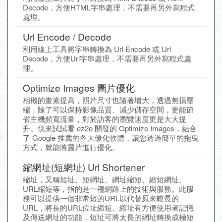
Decode，方便HTML字串處理，不需要再另外寫程式
處理。
Url Encode / Decode
利用線上工具將字串轉換為 Url Encode 或 Url
Decode，方便Url字串處理，不需要再另外寫程式處
理。
Optimize Images 圖片優化
相機的畫素提高，照片尺寸也隨著增大，透過無損壓
縮，除了可以保持影像品質、減少儲存空間，更能節
省主機頻寬流量，對於訪客的瀏覽速度更是大大提
升。快來試試看 ez2o 開發的 Optimize Images，結合
了 Google 推薦的各大優化軟體，讓您透過簡單的拖曳
方式，就能將圖片進行優化。
縮網址(短網址) Url Shortener
縮址，又稱短址、短網址、網址縮短、縮短網址、
URL縮短等，指的是一種網路上的技術與服務。此服
務可以提供一個非常短的URL以代替原來較長的
URL，將長的URL位址縮短。縮址有方便使用者記憶
及傳送網址的功能，短址可將太長的網址轉換成極短