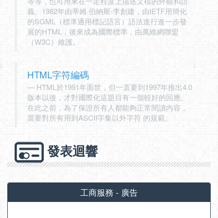
等等，也可用來在一定程度上描述文檔的外觀和語
義。1982年由蒂姆·伯納斯-李創建，由IETF用簡化
的SGML（標準通用標記語言）語法進行進一步發
展的HTML，後來成為國際標準，由萬維網聯盟
（W3C）維護。
HTML字符編碼
HTML於1991年面世，但一直要到1997年推出4.0
版本以後，才對國際化這題目有一個較好的回應。
在此之前，為了保證所有人都能夠正常閱讀內容，
當要對所有用到ASCII字集以外字符 的規範。
發表迴響
工商服務 - 廣告