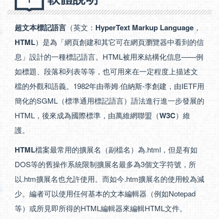
超文本標記語言
（英文：
HyperText Markup Language
，
HTML
）是為「網頁創建和其它可在網頁瀏覽器中看到的信
息」設計的一種標記語言。HTML被用來結構化信息——例
如標題、段落和列表等等，也可用來在一定程度上描述文
檔的外觀和語義。1982年由蒂姆·伯納斯-李創建，由IETF用
簡化的SGML（標準通用標記語言）語法進行進一步發展的
HTML，後來成為國際標準，由萬維網聯盟（
W3C
）維
護。
HTML
檔案最常用的擴展名（副檔名）為.html，但是有如
DOS等的舊操作系統限制擴展名最多為3個文字符號，所
以.htm擴展名也允許使用。而如今.htm擴展名的使用較為減
少。編者可以使用任何基本的文本編輯器（例如Notepad
等）或所見即所得的HTML編輯器來編輯HTML文件。