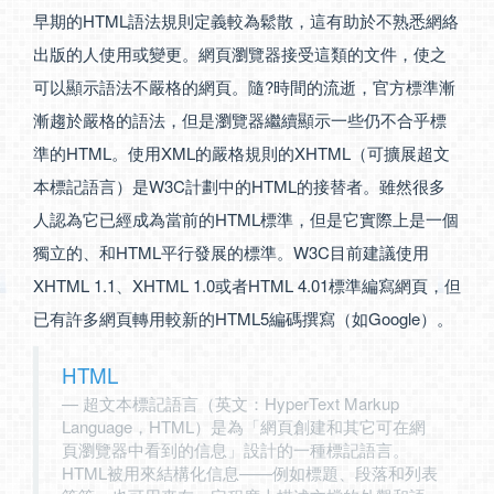
早期的HTML語法規則定義較為鬆散，這有助於不熟悉網絡
出版的人使用或變更。網頁瀏覽器接受這類的文件，使之
可以顯示語法不嚴格的網頁。隨?時間的流逝，官方標準漸
漸趨於嚴格的語法，但是瀏覽器繼續顯示一些仍不合乎標
準的HTML。使用XML的嚴格規則的XHTML（可擴展超文
本標記語言）是W3C計劃中的HTML的接替者。雖然很多
人認為它已經成為當前的HTML標準，但是它實際上是一個
獨立的、和HTML平行發展的標準。W3C目前建議使用
XHTML 1.1、XHTML 1.0或者HTML 4.01標準編寫網頁，但
已有許多網頁轉用較新的HTML5編碼撰寫（如Google）。
HTML
超文本標記語言（英文：HyperText Markup
Language，HTML）是為「網頁創建和其它可在網
頁瀏覽器中看到的信息」設計的一種標記語言。
HTML被用來結構化信息——例如標題、段落和列表