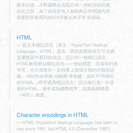
版本以後，才對國際化這題目有一個較好的回應。
在此之前，為了保證所有人都能夠正常閱讀內容，
當要對所有用到ASCII字集以外字符 的規範。
HTML
超文本標記語言（英文：HyperText Markup
Language，HTML）是為「網頁創建和其它可在網
頁瀏覽器中看到的信息」設計的一種標記語言。
HTML被用來結構化信息——例如標題、段落和列表
等等，也可用來在一定程度上描述文檔的外觀和語
義。1982年由蒂姆·伯納斯-李創建，由IETF用簡化
的SGML（標準通用標記語言）語法進行進一步發
展的HTML，後來成為國際標準，由萬維網聯盟
（W3C）維護。
Character encodings in HTML
HTML (Hypertext Markup Language) has been in
use since 1991, but HTML 4.0 (December 1997)