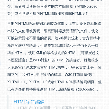
少。編者可以使用任何基本的文本編輯器（例如Notepad
等）或所見即所得的HTML編輯器來編輯HTML文件。
早期的HTML語法規則定義較為鬆散，這有助於不熟悉網絡
出版的人使用或變更。網頁瀏覽器接受這類的文件，使之
可以顯示語法不嚴格的網頁。隨?時間的流逝，官方標準漸
漸趨於嚴格的語法，但是瀏覽器繼續顯示一些仍不合乎標
準的HTML。使用XML的嚴格規則的XHTML（可擴展超文
本標記語言）是W3C計劃中的HTML的接替者。雖然很多
人認為它已經成為當前的HTML標準，但是它實際上是一個
獨立的、和HTML平行發展的標準。W3C目前建議使用
XHTML 1.1、XHTML 1.0或者HTML 4.01標準編寫網頁，但
已有許多網頁轉用較新的HTML5編碼撰寫（如Google）。
HTML字符編碼
HTML於1991年面世，但一直要到1997年推出4.0