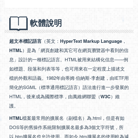
軟體說明
超文本標記語言
（英文：
HyperText Markup Language
，
HTML
）是為「網頁創建和其它可在網頁瀏覽器中看到的信
息」設計的一種標記語言。HTML被用來結構化信息——例
如標題、段落和列表等等，也可用來在一定程度上描述文
檔的外觀和語義。1982年由蒂姆·伯納斯-李創建，由IETF用
簡化的SGML（標準通用標記語言）語法進行進一步發展的
HTML，後來成為國際標準，由萬維網聯盟（
W3C
）維
護。
HTML
檔案最常用的擴展名（副檔名）為.html，但是有如
DOS等的舊操作系統限制擴展名最多為3個文字符號，所
以.htm擴展名也允許使用。而如今.htm擴展名的使用較為減