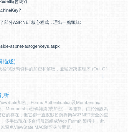
Reset時會嗎?)
ineKey?
分ASP.NET核心程式，理出一點頭緒:
-inside-aspnet-autogenkeys.aspx
結構描述)
及檢視狀態資料的加密和解密，並驗證跨處理序 (Out-Of-
理剖析
tate加密、Forms Authentication及Membership
n資料加密、Membership密碼雜湊(或加密)... 等運算。由於預設為
它的存在，但它卻一直默默扮演捍衛ASP.NET安全的重
合，多半出現在多台伺服器組成Web Farm的架構中，此
避免ViewState MAC驗證失敗問題。