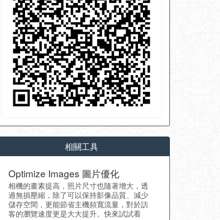
相關工具
Optimize Images 圖片優化
相機的畫素提高，照片尺寸也隨著增大，透
過無損壓縮，除了可以保持影像品質、減少
儲存空間，更能節省主機頻寬流量，對於訪
客的瀏覽速度更是大大提升。快來試試看