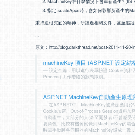
MachineKey在什麼情況下會重新產生? (IIS 
指定IsolateApps時，會如何影響所產生的Mach
秉持追根究底的精神，研讀過相關文件，甚至追蹤了部
...
原文：
http://blog.darkthread.net/post-2011-11-20
machineKey 項目 (ASP.NET 設定
設定金鑰，用以進行表單驗證 Cookie 資料
Process) 工作階段的狀態識別。
ASP.NET MachineKey自動產生原
在ASP.NET中，MachineKey被廣泛應用於ViewS
Cookie加密、Out-of-Process Sessio
自動產生，大部分的人(甚至開發者)不曾感受過
要角色。比較有機會察覺到MachineKey的場
時需手動將各伺服器的MachineKey設成一致，以