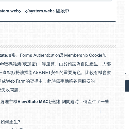
tem.web>...</system.web> 區段中
tate
加密、Forms Authentication及Membership Cookie加
mbership密碼雜湊(或加密)... 等運算。由於預設為自動產生，大部
直默默扮演捍衛ASP.NET安全的重要角色。比較有機會察
組成Web Farm的架構中，此時需手動將各伺服器的
C驗證失敗問題。
在處理主機
ViewState MAC
驗證相關問題時，倒產生了一些
鑰會如何產生?