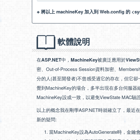
※ 將以上 machineKey 加入到 Web.config 的 <sys
軟體說明
在
ASP.NET
中，
MachineKey
被廣泛應用於
ViewS
密、Out-of-Process Session資料加密、Me
分的人(甚至開發者)不曾感受過它的存在，但它卻一
覺到MachineKey的場合，多半出現在多台伺服器
MachineKey設成一致，以避免ViewState MA
以上的概念我在剛學ASP.NET時就確立了，最近
新的疑問:
當MachineKey設為AutoGenerate時，金