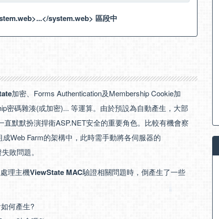
tem.web>...</system.web> 區段中
tate
加密、Forms Authentication及Membership Cookie加
mbership密碼雜湊(或加密)... 等運算。由於預設為自動產生，大部
直默默扮演捍衛ASP.NET安全的重要角色。比較有機會察
組成Web Farm的架構中，此時需手動將各伺服器的
C驗證失敗問題。
在處理主機
ViewState MAC
驗證相關問題時，倒產生了一些
鑰會如何產生?