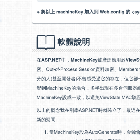
※ 將以上 machineKey 加入到 Web.config 的 <sys
軟體說明
在
ASP.NET
中，
MachineKey
被廣泛應用於
ViewS
密、Out-of-Process Session資料加密、Me
分的人(甚至開發者)不曾感受過它的存在，但它卻一
覺到MachineKey的場合，多半出現在多台伺服器
MachineKey設成一致，以避免ViewState MA
以上的概念我在剛學ASP.NET時就確立了，最近
新的疑問:
當MachineKey設為AutoGenerate時，金