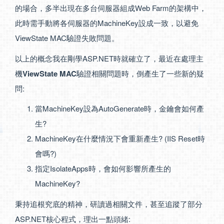
的場合，多半出現在多台伺服器組成Web Farm的架構中，
此時需手動將各伺服器的MachineKey設成一致，以避免
ViewState MAC驗證失敗問題。
以上的概念我在剛學ASP.NET時就確立了，最近在處理主
機
ViewState MAC
驗證相關問題時，倒產生了一些新的疑
問:
當MachineKey設為AutoGenerate時，金鑰會如何產
生?
MachineKey在什麼情況下會重新產生? (IIS Reset時
會嗎?)
指定IsolateApps時，會如何影響所產生的
MachineKey?
秉持追根究底的精神，研讀過相關文件，甚至追蹤了部分
ASP.NET核心程式，理出一點頭緒: