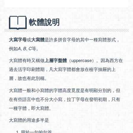
軟體說明
大寫字母
或
大寫體
是許多拼音字母的其中一種寫體形式，
例如
A
,
B
,
C
等。
大寫體有時又稱做
上層字盤體
（uppercase）。因為西方在
過去活字印刷體期，凡大寫字體都會放在檢字抽屜的上
層，故也有此別稱。
大寫體一般和小寫體的字體高度覓度是有明顯分別的，但
在有些語言中也不分大小寫，拉丁字母在發明初期，只有
一種字體，即大寫體。
大寫體的用途多半是
用於一句的句首。