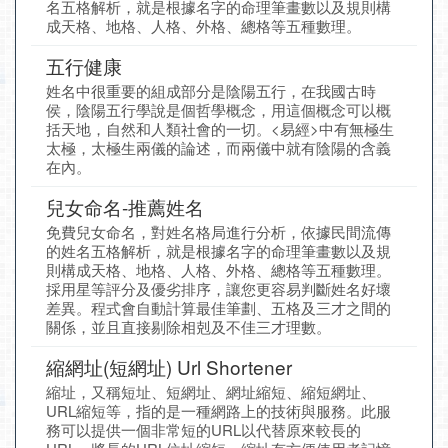
名五格解析，就是根據名字的命理筆畫數以及規則構
成天格、地格、人格、外格、總格等五種數理。
五行健康
姓名中很重要的組成部分是陰陽五行，在我國古時
侯，陰陽五行學說是個哲學概念，用這個概念可以概
括天地，自然和人類社會的一切。<易經>中有無極生
太極，太極生兩儀的論述，而兩儀中就有陰陽的含義
在內。
兒女命名-推薦姓名
免費兒女命名，對姓名格局進行分析，依據民間流傳
的姓名五格解析，就是根據名字的命理筆畫數以及規
則構成天格、地格、人格、外格、總格等五種數理。
採用星等評分及優劣排序，讓您更容易判斷姓名好壞
差異。程式會自動計算最佳筆劃、五格及三才之間的
關係，並且直接剔除相剋及不佳三才理數。
縮網址(短網址) Url Shortener
縮址，又稱短址、短網址、網址縮短、縮短網址、
URL縮短等，指的是一種網路上的技術與服務。此服
務可以提供一個非常短的URL以代替原來較長的