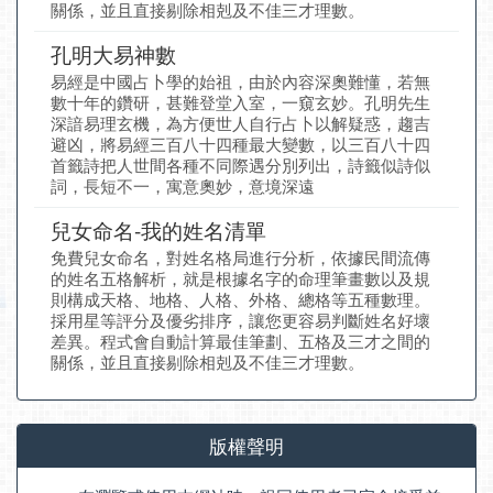
關係，並且直接剔除相剋及不佳三才理數。
孔明大易神數
易經是中國占卜學的始祖，由於內容深奧難懂，若無
數十年的鑽研，甚難登堂入室，一窺玄妙。孔明先生
深諳易理玄機，為方便世人自行占卜以解疑惑，趨吉
避凶，將易經三百八十四種最大變數，以三百八十四
首籤詩把人世間各種不同際遇分別列出，詩籤似詩似
詞，長短不一，寓意奧妙，意境深遠
兒女命名-我的姓名清單
免費兒女命名，對姓名格局進行分析，依據民間流傳
的姓名五格解析，就是根據名字的命理筆畫數以及規
則構成天格、地格、人格、外格、總格等五種數理。
採用星等評分及優劣排序，讓您更容易判斷姓名好壞
差異。程式會自動計算最佳筆劃、五格及三才之間的
關係，並且直接剔除相剋及不佳三才理數。
版權聲明