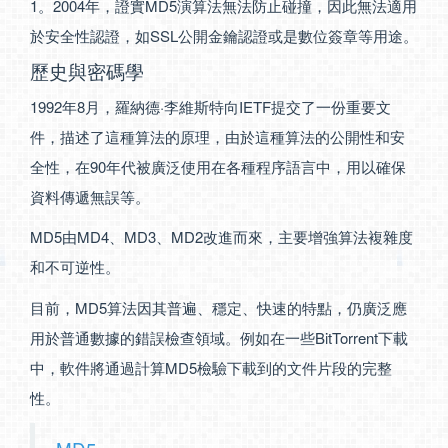
1。2004年，證實MD5演算法無法防止碰撞，因此無法適用
於安全性認證，如SSL公開金鑰認證或是數位簽章等用途。
歷史與密碼學
1992年8月，羅納德·李維斯特向IETF提交了一份重要文
件，描述了這種算法的原理，由於這種算法的公開性和安
全性，在90年代被廣泛使用在各種程序語言中，用以確保
資料傳遞無誤等。
MD5由MD4、MD3、MD2改進而來，主要增強算法複雜度
和不可逆性。
目前，MD5算法因其普遍、穩定、快速的特點，仍廣泛應
用於普通數據的錯誤檢查領域。例如在一些BitTorrent下載
中，軟件將通過計算MD5檢驗下載到的文件片段的完整
性。