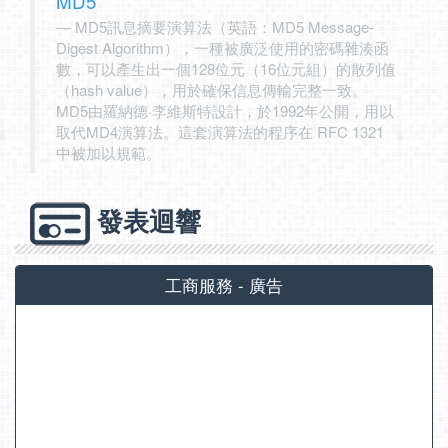
MD5
MD5訊息摘要演算法（英語：MD5 Message-
Digest Algorithm），一種被廣泛使用的密碼雜湊函
數，可以產生出一個128位元（16位元組）的散列值
（hash value），用於確保信息傳輸完整一致。
MD5由羅納德·李維斯特設計，於1992年公開，用以
取代MD4演算法。這套演算法的程序在 RFC 1321
中被加以規範。
發表迴響
工商服務 - 廣告