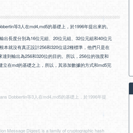
bertin等3人在md4,md5的基礎上，於1996年提出來的。
對應輸出長度分別為16位元組、20位元組、32位元組和40位元
根本就沒有真正設計256和320位這2種標準，他們只是在
x來達到輸出為256和320位的目的。所以，256位的強度和
EMD建立在md的基礎之上，所以，其添加數據的方式和md5完
 Dobbertin等3人在md4,md5的基礎上，於1996年提
on Message Digest) is a family of cryptographic hash