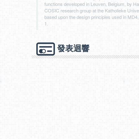
functions developed in Leuven, Belgium, by Ha
COSIC research group at the Katholieke Univer
based upon the design principles used in MD4,
1.
發表迴響