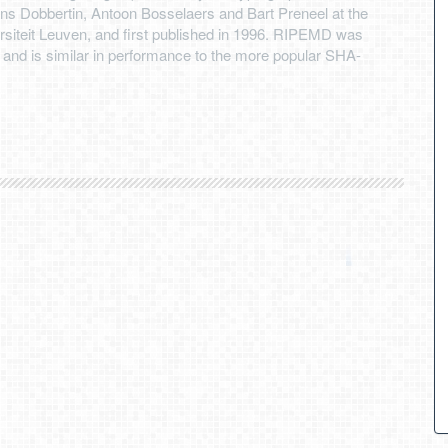
ns Dobbertin, Antoon Bosselaers and Bart Preneel at the
siteit Leuven, and first published in 1996. RIPEMD was
 and is similar in performance to the more popular SHA-