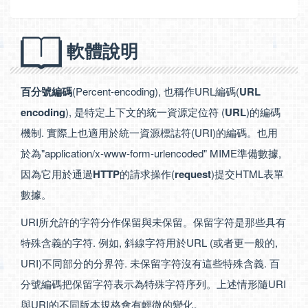
軟體說明
百分號編碼
(Percent-encoding), 也稱作URL編碼(
URL
encoding
), 是特定上下文的統一資源定位符 (
URL
)的編碼
機制. 實際上也適用於統一資源標誌符(URI)的編碼。也用
於為"application/x-www-form-urlencoded" MIME準備數據,
因為它用於通過
HTTP
的請求操作(
request
)提交HTML表單
數據。
URI所允許的字符分作保留與未保留。保留字符是那些具有
特殊含義的字符. 例如, 斜線字符用於URL (或者更一般的,
URI)不同部分的分界符. 未保留字符沒有這些特殊含義. 百
分號編碼把保留字符表示為特殊字符序列。上述情形隨URI
與URI的不同版本規格會有輕微的變化。