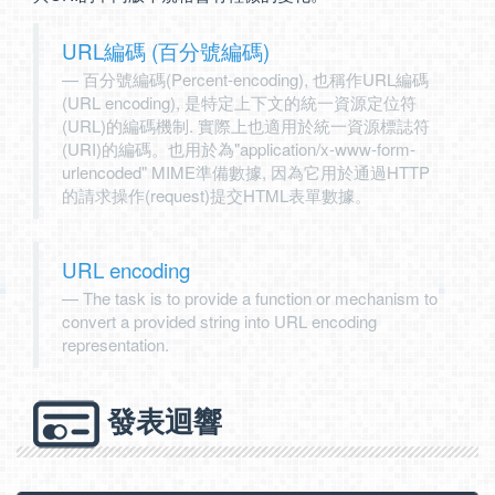
URL編碼 (百分號編碼)
百分號編碼(Percent-encoding), 也稱作URL編碼
(URL encoding), 是特定上下文的統一資源定位符
(URL)的編碼機制. 實際上也適用於統一資源標誌符
(URI)的編碼。也用於為"application/x-www-form-
urlencoded" MIME準備數據, 因為它用於通過HTTP
的請求操作(request)提交HTML表單數據。
URL encoding
The task is to provide a function or mechanism to
convert a provided string into URL encoding
representation.
發表迴響