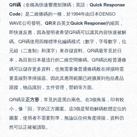
QR碼
（全稱為快速響應矩陣碼；英語：
Quick Response
Code
）是二維條碼的一種，於1994年由日本DENSO
WAVE公司發明。
QR
來自英文
Quick Response
的縮寫，
即快速反應，因為發明者希望QR碼可以讓其內容快速被解
碼。QR碼使用四種標準化編碼模式（數字，字母數字，位
元組（二進制）和漢字）來存儲資料。QR碼最常見於日
本，為目前日本最流行的二維空間條碼。QR碼比較普通條
碼可以儲存更多資料，也無需要像普通條碼般在掃描時需
要直線對準掃描器。因此其應用範圍已經擴展到包括產品
跟蹤，物品識別，文件管理，營銷等方面。
QR碼呈
正方形
，常見的是黑白兩色。在3個角落，印有較
小，像「回」字的正方圖案。這3個是幫助解碼軟體定位的
圖案，使用者不需要對準，無論以任何角度掃描，資料仍
然可以正確被讀取。