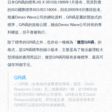
日本QR碼的標準JIS X 0510在1999年1月發布，而其對應
的ISO國際標準ISO/IEC18004，則在2000年6月獲得批准。
根據Denso Wave公司的網站資料，QR碼是屬於開放式的
標準，QR碼的規格公開，雖由Denso Wave公司持有的專
利權益，但不會被執行。
除了標準的QR碼之外，也存在一種稱為「
微型QR碼
」的
格式，是QR碼標準的縮小版本，主要是為了無法處理較大
型掃描的應用而設計。微型QR碼同樣有多種標準，最高可
儲存35個字元。
QR碼
QR碼（全稱為快速響應矩陣碼；英語：Quick
Response Code）是二維條碼的一種，於1994年由
日本DENSO WAVE公司發明。QR來自英文Quick
Response的縮寫，即快速反應，因為發明者希望
QR碼可以讓其內容快速被解碼。