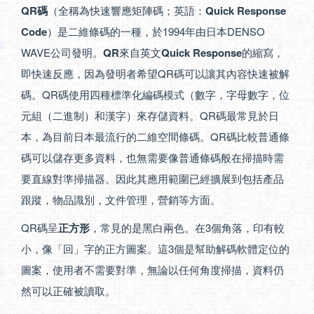
QR碼
（全稱為快速響應矩陣碼；英語：
Quick Response
Code
）是二維條碼的一種，於1994年由日本DENSO
WAVE公司發明。
QR
來自英文
Quick Response
的縮寫，
即快速反應，因為發明者希望QR碼可以讓其內容快速被解
碼。QR碼使用四種標準化編碼模式（數字，字母數字，位
元組（二進制）和漢字）來存儲資料。QR碼最常見於日
本，為目前日本最流行的二維空間條碼。QR碼比較普通條
碼可以儲存更多資料，也無需要像普通條碼般在掃描時需
要直線對準掃描器。因此其應用範圍已經擴展到包括產品
跟蹤，物品識別，文件管理，營銷等方面。
QR碼呈
正方形
，常見的是黑白兩色。在3個角落，印有較
小，像「回」字的正方圖案。這3個是幫助解碼軟體定位的
圖案，使用者不需要對準，無論以任何角度掃描，資料仍
然可以正確被讀取。