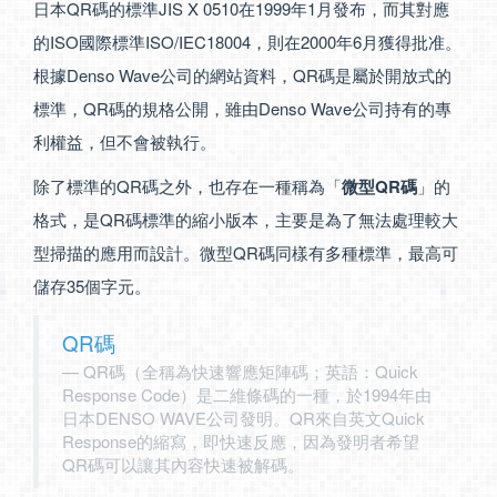
日本QR碼的標準JIS X 0510在1999年1月發布，而其對應
的ISO國際標準ISO/IEC18004，則在2000年6月獲得批准。
根據Denso Wave公司的網站資料，QR碼是屬於開放式的
標準，QR碼的規格公開，雖由Denso Wave公司持有的專
利權益，但不會被執行。
除了標準的QR碼之外，也存在一種稱為「
微型QR碼
」的
格式，是QR碼標準的縮小版本，主要是為了無法處理較大
型掃描的應用而設計。微型QR碼同樣有多種標準，最高可
儲存35個字元。
QR碼
QR碼（全稱為快速響應矩陣碼；英語：Quick
Response Code）是二維條碼的一種，於1994年由
日本DENSO WAVE公司發明。QR來自英文Quick
Response的縮寫，即快速反應，因為發明者希望
QR碼可以讓其內容快速被解碼。