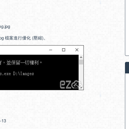
g.jpg
.jpg 檔案進行優化 (壓縮)。
-13