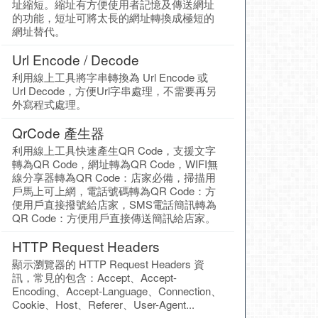
址縮短。縮址有方便使用者記憶及傳送網址
的功能，短址可將太長的網址轉換成極短的
網址替代。
Url Encode / Decode
利用線上工具將字串轉換為 Url Encode 或
Url Decode，方便Url字串處理，不需要再另
外寫程式處理。
QrCode 產生器
利用線上工具快速產生QR Code，支援文字
轉為QR Code，網址轉為QR Code，WIFI無
線分享器轉為QR Code：店家必備，掃描用
戶馬上可上網，電話號碼轉為QR Code：方
便用戶直接撥號給店家，SMS電話簡訊轉為
QR Code：方便用戶直接傳送簡訊給店家。
HTTP Request Headers
顯示瀏覽器的 HTTP Request Headers 資
訊，常見的包含：Accept、Accept-
Encoding、Accept-Language、Connection、
Cookie、Host、Referer、User-Agent...