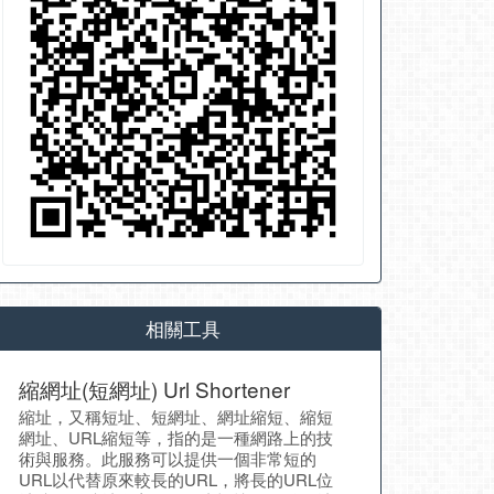
相關工具
縮網址(短網址) Url Shortener
縮址，又稱短址、短網址、網址縮短、縮短
網址、URL縮短等，指的是一種網路上的技
術與服務。此服務可以提供一個非常短的
URL以代替原來較長的URL，將長的URL位