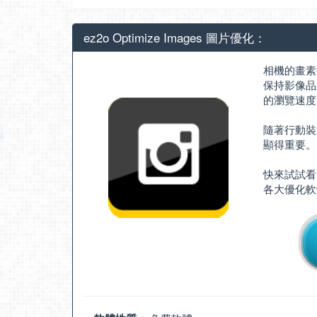
ez2o Optimize Images 圖片優化：
相機的畫素
保持影像品
的瀏覽速度
隨著行動裝
顯得重要。
快來試試看 e
各大優化軟