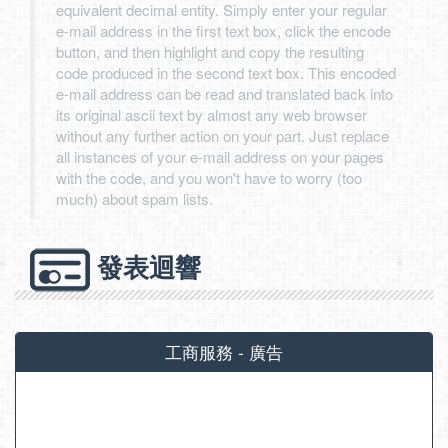
equivalent decimal entity. Simply enter your regular
e-mail address in the first text box, click the encode
button, and then highlight and copy the resulting
code produced in the second text box. This encoded
e-mail address can be read and translated back into
its original ascii text by almost any web browser
without any further action on your part. Just replace
all instances of your e-mail address on your pages
with the code, and you won't have to worry (too
much) about spam lists.
發表迴響
工商服務 - 廣告