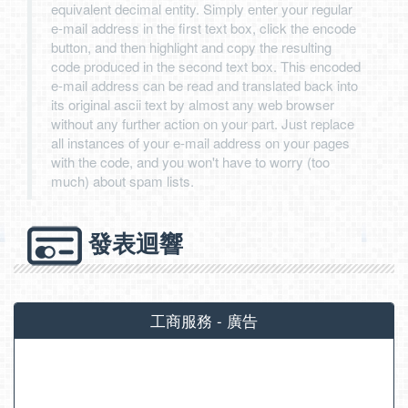
equivalent decimal entity. Simply enter your regular
e-mail address in the first text box, click the encode
button, and then highlight and copy the resulting
code produced in the second text box. This encoded
e-mail address can be read and translated back into
its original ascii text by almost any web browser
without any further action on your part. Just replace
all instances of your e-mail address on your pages
with the code, and you won't have to worry (too
much) about spam lists.
發表迴響
工商服務 - 廣告