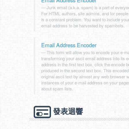
Junk email (a.k.a. spam) is a part of everyon
For HTML authors, site admins, and for people wh
is a constant problem. You want to include you
email address to be harvested by spambots.
Email Address Encoder
This form will allow you to encode your e-ma
transforming your ascii email address into its e
address in the first text box, click the encode 
produced in the second text box. This encoded 
original ascii text by almost any web browser wi
instances of your e-mail address on your page
about spam lists.
發表迴響