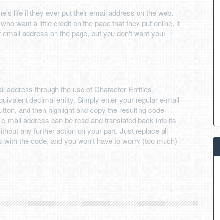
e's life if they ever put their email address on the web.
o want a little credit on the page that they put online, it
r email address on the page, but you don't want your
il address through the use of Character Entities,
quivalent decimal entity. Simply enter your regular e-mail
button, and then highlight and copy the resulting code
e-mail address can be read and translated back into its
thout any further action on your part. Just replace all
s with the code, and you won't have to worry (too much)