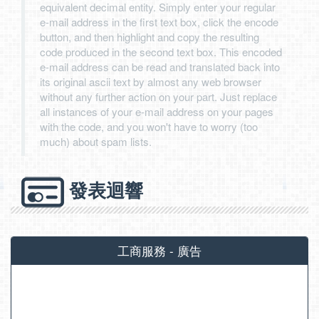
equivalent decimal entity. Simply enter your regular
e-mail address in the first text box, click the encode
button, and then highlight and copy the resulting
code produced in the second text box. This encoded
e-mail address can be read and translated back into
its original ascii text by almost any web browser
without any further action on your part. Just replace
all instances of your e-mail address on your pages
with the code, and you won't have to worry (too
much) about spam lists.
發表迴響
工商服務 - 廣告