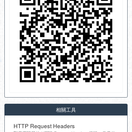
相關工具
HTTP Request Headers