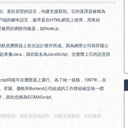
動態型別、基於原型的語言，內建支援類別。它的直譯器被稱為
於用戶端的腳本語言，最早是在HTML網頁上使用，用來給
可被用於網路伺服器，如Node.js。
景領航員瀏覽器上首次設計實作而成。因為網景公司與昇陽公
Java，因此取名為JavaScript。但實際上它的語意與
Script同樣可在瀏覽器上運行。為了統一規格，1997年，在
昇陽、微軟和Borland公司組成的工作群組確定統一標
標準，因此也稱為ECMAScript。
是一種動態型別、基於原型的語言，內建支援類別。它的直譯