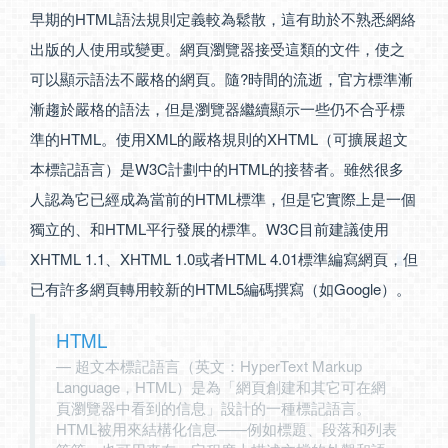
早期的HTML語法規則定義較為鬆散，這有助於不熟悉網絡
出版的人使用或變更。網頁瀏覽器接受這類的文件，使之
可以顯示語法不嚴格的網頁。隨?時間的流逝，官方標準漸
漸趨於嚴格的語法，但是瀏覽器繼續顯示一些仍不合乎標
準的HTML。使用XML的嚴格規則的XHTML（可擴展超文
本標記語言）是W3C計劃中的HTML的接替者。雖然很多
人認為它已經成為當前的HTML標準，但是它實際上是一個
獨立的、和HTML平行發展的標準。W3C目前建議使用
XHTML 1.1、XHTML 1.0或者HTML 4.01標準編寫網頁，但
已有許多網頁轉用較新的HTML5編碼撰寫（如Google）。
HTML
超文本標記語言（英文：HyperText Markup
Language，HTML）是為「網頁創建和其它可在網
頁瀏覽器中看到的信息」設計的一種標記語言。
HTML被用來結構化信息——例如標題、段落和列表