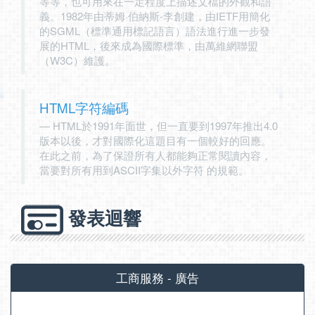
等等，也可用來在一定程度上描述文檔的外觀和語
義。1982年由蒂姆·伯納斯-李創建，由IETF用簡化
的SGML（標準通用標記語言）語法進行進一步發
展的HTML，後來成為國際標準，由萬維網聯盟
（W3C）維護。
HTML字符編碼
HTML於1991年面世，但一直要到1997年推出4.0
版本以後，才對國際化這題目有一個較好的回應。
在此之前，為了保證所有人都能夠正常閱讀內容，
當要對所有用到ASCII字集以外字符 的規範。
發表迴響
工商服務 - 廣告