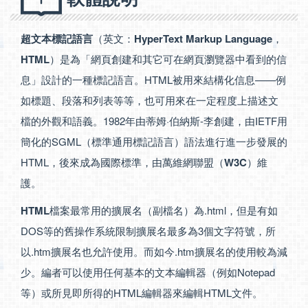
超文本標記語言
（英文：
HyperText Markup Language
，
HTML
）是為「網頁創建和其它可在網頁瀏覽器中看到的信
息」設計的一種標記語言。HTML被用來結構化信息——例
如標題、段落和列表等等，也可用來在一定程度上描述文
檔的外觀和語義。1982年由蒂姆·伯納斯-李創建，由IETF用
簡化的SGML（標準通用標記語言）語法進行進一步發展的
HTML，後來成為國際標準，由萬維網聯盟（
W3C
）維
護。
HTML
檔案最常用的擴展名（副檔名）為.html，但是有如
DOS等的舊操作系統限制擴展名最多為3個文字符號，所
以.htm擴展名也允許使用。而如今.htm擴展名的使用較為減
少。編者可以使用任何基本的文本編輯器（例如Notepad
等）或所見即所得的HTML編輯器來編輯HTML文件。