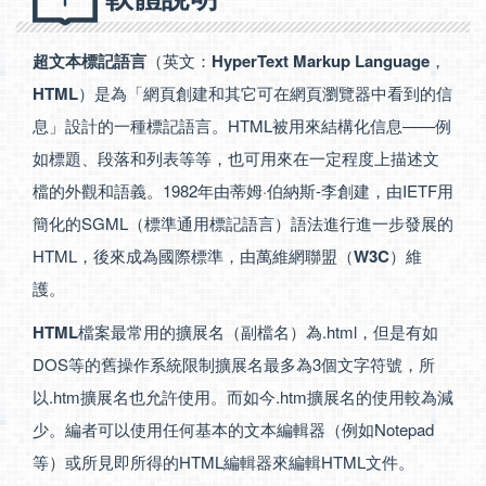
超文本標記語言
（英文：
HyperText Markup Language
，
HTML
）是為「網頁創建和其它可在網頁瀏覽器中看到的信
息」設計的一種標記語言。HTML被用來結構化信息——例
如標題、段落和列表等等，也可用來在一定程度上描述文
檔的外觀和語義。1982年由蒂姆·伯納斯-李創建，由IETF用
簡化的SGML（標準通用標記語言）語法進行進一步發展的
HTML，後來成為國際標準，由萬維網聯盟（
W3C
）維
護。
HTML
檔案最常用的擴展名（副檔名）為.html，但是有如
DOS等的舊操作系統限制擴展名最多為3個文字符號，所
以.htm擴展名也允許使用。而如今.htm擴展名的使用較為減
少。編者可以使用任何基本的文本編輯器（例如Notepad
等）或所見即所得的HTML編輯器來編輯HTML文件。