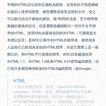
早期的HTML語法規則定義較為鬆散，這有助於不熟悉網絡
出版的人使用或變更。網頁瀏覽器接受這類的文件，使之
可以顯示語法不嚴格的網頁。隨?時間的流逝，官方標準漸
漸趨於嚴格的語法，但是瀏覽器繼續顯示一些仍不合乎標
準的HTML。使用XML的嚴格規則的XHTML（可擴展超文
本標記語言）是W3C計劃中的HTML的接替者。雖然很多
人認為它已經成為當前的HTML標準，但是它實際上是一個
獨立的、和HTML平行發展的標準。W3C目前建議使用
XHTML 1.1、XHTML 1.0或者HTML 4.01標準編寫網頁，但
已有許多網頁轉用較新的HTML5編碼撰寫（如Google）。
HTML
超文本標記語言（英文：HyperText Markup
Language，HTML）是為「網頁創建和其它可在網
頁瀏覽器中看到的信息」設計的一種標記語言。
HTML被用來結構化信息——例如標題、段落和列表