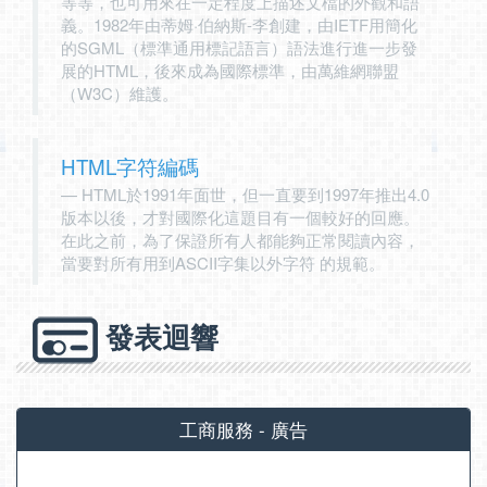
等等，也可用來在一定程度上描述文檔的外觀和語
義。1982年由蒂姆·伯納斯-李創建，由IETF用簡化
的SGML（標準通用標記語言）語法進行進一步發
展的HTML，後來成為國際標準，由萬維網聯盟
（W3C）維護。
HTML字符編碼
HTML於1991年面世，但一直要到1997年推出4.0
版本以後，才對國際化這題目有一個較好的回應。
在此之前，為了保證所有人都能夠正常閱讀內容，
當要對所有用到ASCII字集以外字符 的規範。
發表迴響
工商服務 - 廣告