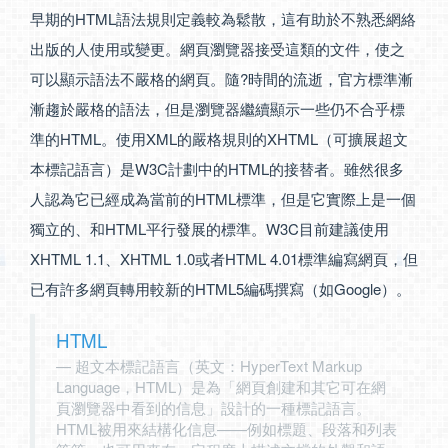
早期的HTML語法規則定義較為鬆散，這有助於不熟悉網絡
出版的人使用或變更。網頁瀏覽器接受這類的文件，使之
可以顯示語法不嚴格的網頁。隨?時間的流逝，官方標準漸
漸趨於嚴格的語法，但是瀏覽器繼續顯示一些仍不合乎標
準的HTML。使用XML的嚴格規則的XHTML（可擴展超文
本標記語言）是W3C計劃中的HTML的接替者。雖然很多
人認為它已經成為當前的HTML標準，但是它實際上是一個
獨立的、和HTML平行發展的標準。W3C目前建議使用
XHTML 1.1、XHTML 1.0或者HTML 4.01標準編寫網頁，但
已有許多網頁轉用較新的HTML5編碼撰寫（如Google）。
HTML
超文本標記語言（英文：HyperText Markup
Language，HTML）是為「網頁創建和其它可在網
頁瀏覽器中看到的信息」設計的一種標記語言。
HTML被用來結構化信息——例如標題、段落和列表