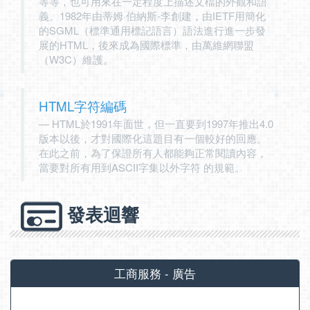
等等，也可用來在一定程度上描述文檔的外觀和語
義。1982年由蒂姆·伯納斯-李創建，由IETF用簡化
的SGML（標準通用標記語言）語法進行進一步發
展的HTML，後來成為國際標準，由萬維網聯盟
（W3C）維護。
HTML字符編碼
HTML於1991年面世，但一直要到1997年推出4.0
版本以後，才對國際化這題目有一個較好的回應。
在此之前，為了保證所有人都能夠正常閱讀內容，
當要對所有用到ASCII字集以外字符 的規範。
發表迴響
工商服務 - 廣告