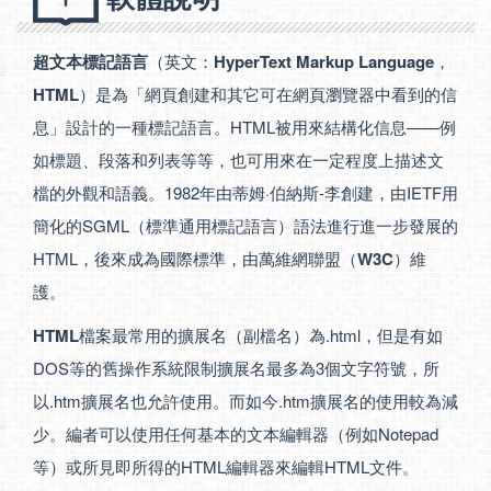
超文本標記語言
（英文：
HyperText Markup Language
，
HTML
）是為「網頁創建和其它可在網頁瀏覽器中看到的信
息」設計的一種標記語言。HTML被用來結構化信息——例
如標題、段落和列表等等，也可用來在一定程度上描述文
檔的外觀和語義。1982年由蒂姆·伯納斯-李創建，由IETF用
簡化的SGML（標準通用標記語言）語法進行進一步發展的
HTML，後來成為國際標準，由萬維網聯盟（
W3C
）維
護。
HTML
檔案最常用的擴展名（副檔名）為.html，但是有如
DOS等的舊操作系統限制擴展名最多為3個文字符號，所
以.htm擴展名也允許使用。而如今.htm擴展名的使用較為減
少。編者可以使用任何基本的文本編輯器（例如Notepad
等）或所見即所得的HTML編輯器來編輯HTML文件。