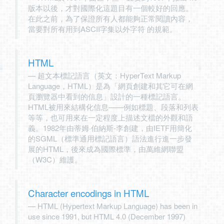
版本以後，才對國際化這題目有一個較好的回應。
在此之前，為了保證所有人都能夠正常閱讀內容，
當要對所有用到ASCII字集以外字符 的規範。
HTML
超文本標記語言（英文：HyperText Markup
Language，HTML）是為「網頁創建和其它可在網
頁瀏覽器中看到的信息」設計的一種標記語言。
HTML被用來結構化信息——例如標題、段落和列表
等等，也可用來在一定程度上描述文檔的外觀和語
義。1982年由蒂姆·伯納斯-李創建，由IETF用簡化
的SGML（標準通用標記語言）語法進行進一步發
展的HTML，後來成為國際標準，由萬維網聯盟
（W3C）維護。
Character encodings in HTML
HTML (Hypertext Markup Language) has been in
use since 1991, but HTML 4.0 (December 1997)