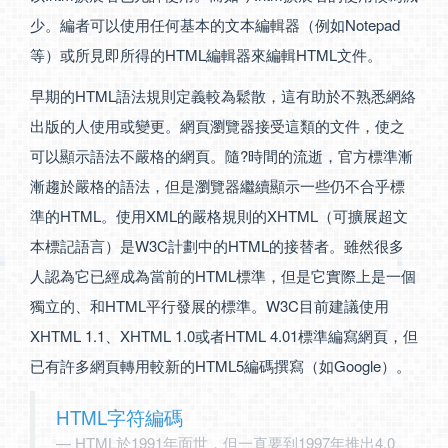
少。編者可以使用任何基本的文本編輯器（例如Notepad
等）或所見即所得的HTML編輯器來編輯HTML文件。
早期的HTML語法規則定義較為鬆散，這有助於不熟悉網絡
出版的人使用或變更。網頁瀏覽器接受這類的文件，使之
可以顯示語法不嚴格的網頁。隨?時間的流逝，官方標準漸
漸趨於嚴格的語法，但是瀏覽器繼續顯示一些仍不合乎標
準的HTML。使用XML的嚴格規則的XHTML（可擴展超文
本標記語言）是W3C計劃中的HTML的接替者。雖然很多
人認為它已經成為當前的HTML標準，但是它實際上是一個
獨立的、和HTML平行發展的標準。W3C目前建議使用
XHTML 1.1、XHTML 1.0或者HTML 4.01標準編寫網頁，但
已有許多網頁轉用較新的HTML5編碼撰寫（如Google）。
HTML字符編碼
HTML於1991年面世，但一直要到1997年推出4.0