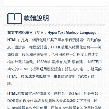
軟體說明
超文本標記語言
（英文：
HyperText Markup Language
，
HTML
）是為「網頁創建和其它可在網頁瀏覽器中看到的信
息」設計的一種標記語言。HTML被用來結構化信息——例
如標題、段落和列表等等，也可用來在一定程度上描述文
檔的外觀和語義。1982年由蒂姆·伯納斯-李創建，由IETF用
簡化的SGML（標準通用標記語言）語法進行進一步發展的
HTML，後來成為國際標準，由萬維網聯盟（
W3C
）維
護。
HTML
檔案最常用的擴展名（副檔名）為.html，但是有如
DOS等的舊操作系統限制擴展名最多為3個文字符號，所
以.htm擴展名也允許使用。而如今.htm擴展名的使用較為減