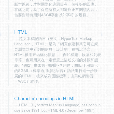
版本以後，才對國際化這題目有一個較好的回應。
在此之前，為了保證所有人都能夠正常閱讀內容，
當要對所有用到ASCII字集以外字符 的規範。
HTML
超文本標記語言（英文：HyperText Markup
Language，HTML）是為「網頁創建和其它可在網
頁瀏覽器中看到的信息」設計的一種標記語言。
HTML被用來結構化信息——例如標題、段落和列表
等等，也可用來在一定程度上描述文檔的外觀和語
義。1982年由蒂姆·伯納斯-李創建，由IETF用簡化
的SGML（標準通用標記語言）語法進行進一步發
展的HTML，後來成為國際標準，由萬維網聯盟
（W3C）維護。
Character encodings in HTML
HTML (Hypertext Markup Language) has been in
use since 1991, but HTML 4.0 (December 1997)