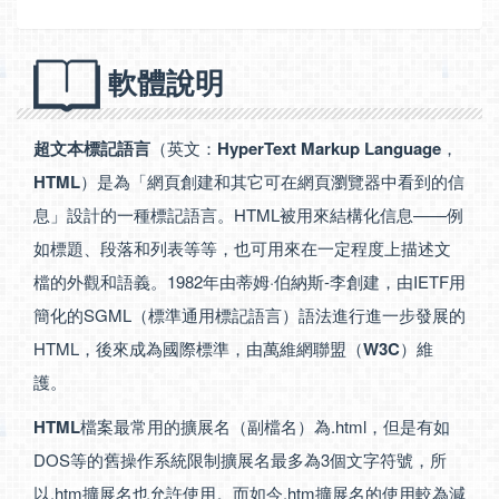
軟體說明
超文本標記語言
（英文：
HyperText Markup Language
，
HTML
）是為「網頁創建和其它可在網頁瀏覽器中看到的信
息」設計的一種標記語言。HTML被用來結構化信息——例
如標題、段落和列表等等，也可用來在一定程度上描述文
檔的外觀和語義。1982年由蒂姆·伯納斯-李創建，由IETF用
簡化的SGML（標準通用標記語言）語法進行進一步發展的
HTML，後來成為國際標準，由萬維網聯盟（
W3C
）維
護。
HTML
檔案最常用的擴展名（副檔名）為.html，但是有如
DOS等的舊操作系統限制擴展名最多為3個文字符號，所
以.htm擴展名也允許使用。而如今.htm擴展名的使用較為減