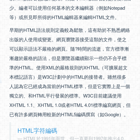
少。編者可以使用任何基本的文本編輯器（例如Notepad
等）或所見即所得的HTML編輯器來編輯HTML文件。
早期的HTML語法規則定義較為鬆散，這有助於不熟悉網絡
出版的人使用或變更。網頁瀏覽器接受這類的文件，使之
可以顯示語法不嚴格的網頁。隨?時間的流逝，官方標準漸
漸趨於嚴格的語法，但是瀏覽器繼續顯示一些仍不合乎標
準的HTML。使用XML的嚴格規則的XHTML（可擴展超文
本標記語言）是W3C計劃中的HTML的接替者。雖然很多
人認為它已經成為當前的HTML標準，但是它實際上是一個
獨立的、和HTML平行發展的標準。W3C目前建議使用
XHTML 1.1、XHTML 1.0或者HTML 4.01標準編寫網頁，但
已有許多網頁轉用較新的HTML5編碼撰寫（如Google）。
HTML字符編碼
HTML於1991年面世，但一直要到1997年推出4.0