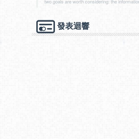
two goals are worth considering: the information
發表迴響