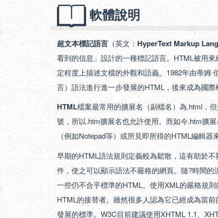
軟體說明
超文本標記語言
（英文：
HyperText Markup Lan
看到的信息」設計的一種標記語言。HTML被用
定程度上描述文檔的外觀和語義。1982年由蒂姆·伯
言）語法進行進一步發展的HTML，後來成為國
HTML
檔案最常用的擴展名（副檔名）為.html，
號，所以.htm擴展名也允許使用。而如今.htm
（例如Notepad等）或所見即所得的HTML編輯器
早期的HTML語法規則定義較為鬆散，這有助於
件，使之可以顯示語法不嚴格的網頁。隨?時間的
一些仍不合乎標準的HTML。使用XML的嚴格規則
HTML的接替者。雖然很多人認為它已經成為當前
發展的標準。W3C目前建議使用XHTML 1.1、XHT