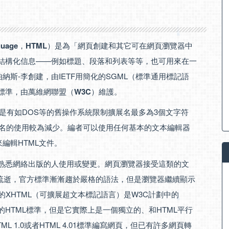
guage
，
HTML
）是為「網頁創建和其它可在網頁瀏覽器中
來結構化信息——例如標題、段落和列表等等，也可用來在一
納斯-李創建，由IETF用簡化的SGML（標準通用標記語
際標準，由萬維網聯盟（
W3C
）維護。
但是有如DOS等的舊操作系統限制擴展名最多為3個文字符
擴展名的使用較為減少。編者可以使用任何基本的文本編輯器
來編輯HTML文件。
不熟悉網絡出版的人使用或變更。網頁瀏覽器接受這類的文
流逝，官方標準漸漸趨於嚴格的語法，但是瀏覽器繼續顯示
的XHTML（可擴展超文本標記語言）是W3C計劃中的
的HTML標準，但是它實際上是一個獨立的、和HTML平行
ML 1.0或者HTML 4.01標準編寫網頁，但已有許多網頁轉