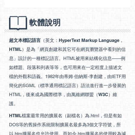
軟體說明
超文本標記語言
（英文：
HyperText Markup Language
，
HTML
）是為「網頁創建和其它可在網頁瀏覽器中看到的信
息」設計的一種標記語言。HTML被用來結構化信息——例
如標題、段落和列表等等，也可用來在一定程度上描述文
檔的外觀和語義。1982年由蒂姆·伯納斯-李創建，由IETF用
簡化的SGML（標準通用標記語言）語法進行進一步發展的
HTML，後來成為國際標準，由萬維網聯盟（
W3C
）維
護。
HTML
檔案最常用的擴展名（副檔名）為.html，但是有如
DOS等的舊操作系統限制擴展名最多為3個文字符號，所
以.htm擴展名也允許使用。而如今.htm擴展名的使用較為減