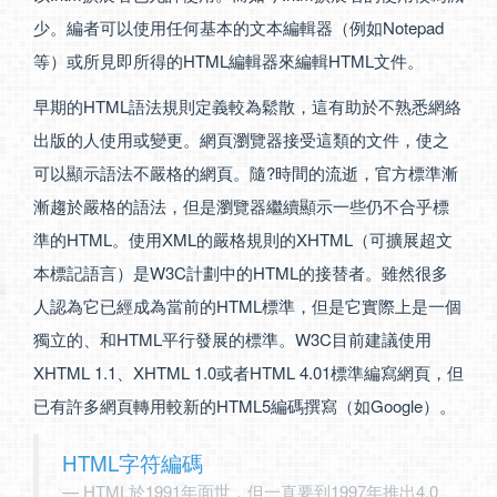
少。編者可以使用任何基本的文本編輯器（例如Notepad
等）或所見即所得的HTML編輯器來編輯HTML文件。
早期的HTML語法規則定義較為鬆散，這有助於不熟悉網絡
出版的人使用或變更。網頁瀏覽器接受這類的文件，使之
可以顯示語法不嚴格的網頁。隨?時間的流逝，官方標準漸
漸趨於嚴格的語法，但是瀏覽器繼續顯示一些仍不合乎標
準的HTML。使用XML的嚴格規則的XHTML（可擴展超文
本標記語言）是W3C計劃中的HTML的接替者。雖然很多
人認為它已經成為當前的HTML標準，但是它實際上是一個
獨立的、和HTML平行發展的標準。W3C目前建議使用
XHTML 1.1、XHTML 1.0或者HTML 4.01標準編寫網頁，但
已有許多網頁轉用較新的HTML5編碼撰寫（如Google）。
HTML字符編碼
HTML於1991年面世，但一直要到1997年推出4.0