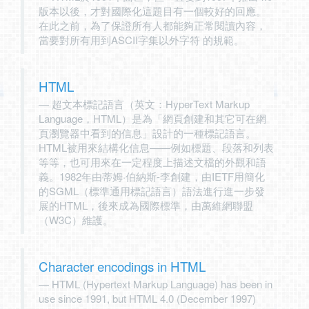
版本以後，才對國際化這題目有一個較好的回應。
在此之前，為了保證所有人都能夠正常閱讀內容，
當要對所有用到ASCII字集以外字符 的規範。
HTML
超文本標記語言（英文：HyperText Markup
Language，HTML）是為「網頁創建和其它可在網
頁瀏覽器中看到的信息」設計的一種標記語言。
HTML被用來結構化信息——例如標題、段落和列表
等等，也可用來在一定程度上描述文檔的外觀和語
義。1982年由蒂姆·伯納斯-李創建，由IETF用簡化
的SGML（標準通用標記語言）語法進行進一步發
展的HTML，後來成為國際標準，由萬維網聯盟
（W3C）維護。
Character encodings in HTML
HTML (Hypertext Markup Language) has been in
use since 1991, but HTML 4.0 (December 1997)