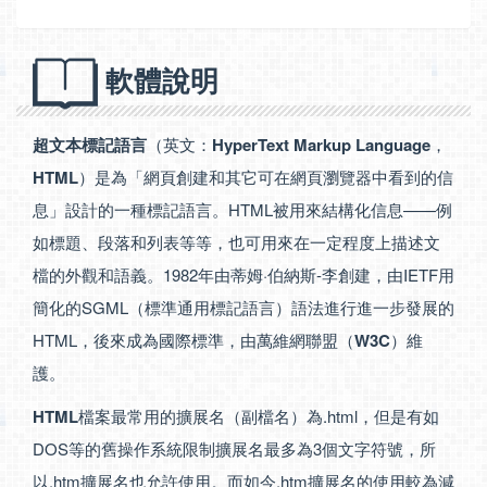
軟體說明
超文本標記語言
（英文：
HyperText Markup Language
，
HTML
）是為「網頁創建和其它可在網頁瀏覽器中看到的信
息」設計的一種標記語言。HTML被用來結構化信息——例
如標題、段落和列表等等，也可用來在一定程度上描述文
檔的外觀和語義。1982年由蒂姆·伯納斯-李創建，由IETF用
簡化的SGML（標準通用標記語言）語法進行進一步發展的
HTML，後來成為國際標準，由萬維網聯盟（
W3C
）維
護。
HTML
檔案最常用的擴展名（副檔名）為.html，但是有如
DOS等的舊操作系統限制擴展名最多為3個文字符號，所
以.htm擴展名也允許使用。而如今.htm擴展名的使用較為減