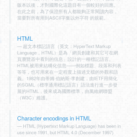
版本以後，才對國際化這題目有一個較好的回應。
在此之前，為了保證所有人都能夠正常閱讀內容，
當要對所有用到ASCII字集以外字符 的規範。
HTML
超文本標記語言（英文：HyperText Markup
Language，HTML）是為「網頁創建和其它可在網
頁瀏覽器中看到的信息」設計的一種標記語言。
HTML被用來結構化信息——例如標題、段落和列表
等等，也可用來在一定程度上描述文檔的外觀和語
義。1982年由蒂姆·伯納斯-李創建，由IETF用簡化
的SGML（標準通用標記語言）語法進行進一步發
展的HTML，後來成為國際標準，由萬維網聯盟
（W3C）維護。
Character encodings in HTML
HTML (Hypertext Markup Language) has been in
use since 1991, but HTML 4.0 (December 1997)