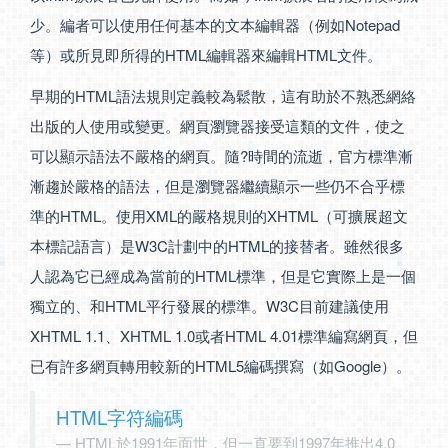
少。編者可以使用任何基本的文本編輯器（例如Notepad
等）或所見即所得的HTML編輯器來編輯HTML文件。
早期的HTML語法規則定義較為鬆散，這有助於不熟悉網絡
出版的人使用或變更。網頁瀏覽器接受這類的文件，使之
可以顯示語法不嚴格的網頁。隨?時間的流逝，官方標準漸
漸趨於嚴格的語法，但是瀏覽器繼續顯示一些仍不合乎標
準的HTML。使用XML的嚴格規則的XHTML（可擴展超文
本標記語言）是W3C計劃中的HTML的接替者。雖然很多
人認為它已經成為當前的HTML標準，但是它實際上是一個
獨立的、和HTML平行發展的標準。W3C目前建議使用
XHTML 1.1、XHTML 1.0或者HTML 4.01標準編寫網頁，但
已有許多網頁轉用較新的HTML5編碼撰寫（如Google）。
HTML字符編碼
HTML於1991年面世，但一直要到1997年推出4.0