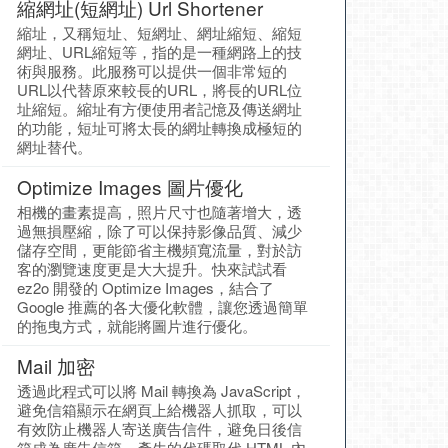
縮網址(短網址) Url Shortener
縮址，又稱短址、短網址、網址縮短、縮短
網址、URL縮短等，指的是一種網路上的技
術與服務。此服務可以提供一個非常短的
URL以代替原來較長的URL，將長的URL位
址縮短。縮址有方便使用者記憶及傳送網址
的功能，短址可將太長的網址轉換成極短的
網址替代。
Optimize Images 圖片優化
相機的畫素提高，照片尺寸也隨著增大，透
過無損壓縮，除了可以保持影像品質、減少
儲存空間，更能節省主機頻寬流量，對於訪
客的瀏覽速度更是大大提升。快來試試看
ez2o 開發的 Optimize Images，結合了
Google 推薦的各大優化軟體，讓您透過簡單
的拖曳方式，就能將圖片進行優化。
Mail 加密
透過此程式可以將 Mail 轉換為 JavaScript，
避免信箱顯示在網頁上給機器人抓取，可以
有效防止機器人寄送廣告信件，避免日後信
箱成為廣告信箱，產生的代碼取代 HTML 內