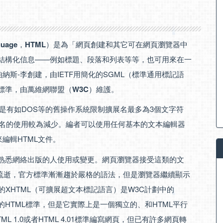
guage
，
HTML
）是為「網頁創建和其它可在網頁瀏覽器中
來結構化信息——例如標題、段落和列表等等，也可用來在一
納斯-李創建，由IETF用簡化的SGML（標準通用標記語
際標準，由萬維網聯盟（
W3C
）維護。
但是有如DOS等的舊操作系統限制擴展名最多為3個文字符
擴展名的使用較為減少。編者可以使用任何基本的文本編輯器
來編輯HTML文件。
不熟悉網絡出版的人使用或變更。網頁瀏覽器接受這類的文
流逝，官方標準漸漸趨於嚴格的語法，但是瀏覽器繼續顯示
的XHTML（可擴展超文本標記語言）是W3C計劃中的
的HTML標準，但是它實際上是一個獨立的、和HTML平行
ML 1.0或者HTML 4.01標準編寫網頁，但已有許多網頁轉