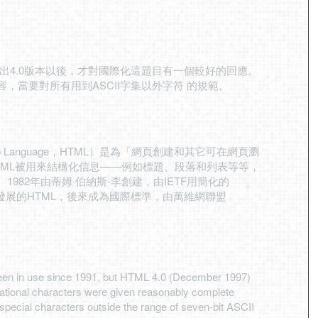
年推出4.0版本以後，才對國際化這題目有一個較好的回應。
，當要對所有用到ASCII字集以外字符 的規範。
up Language，HTML）是為「網頁創建和其它可在網頁瀏
TML被用來結構化信息——例如標題、段落和列表等等，
982年由蒂姆·伯納斯-李創建，由IETF用簡化的
發展的HTML，後來成為國際標準，由萬維網聯盟
en in use since 1991, but HTML 4.0 (December 1997)
national characters were given reasonably complete
ecial characters outside the range of seven-bit ASCII