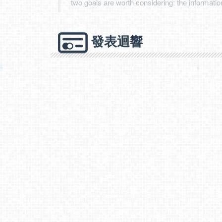
two goals are worth considering: the information
發表迴響