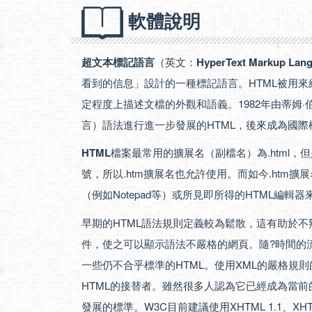
軟體說明
超文本標記語言
（英文：
HyperText Markup Lan
看到的信息」設計的一種標記語言。HTML被用
定程度上描述文檔的外觀和語義。1982年由蒂姆·伯
言）語法進行進一步發展的HTML，後來成為國
HTML
檔案最常用的擴展名（副檔名）為.html，
號，所以.htm擴展名也允許使用。而如今.htm
（例如Notepad等）或所見即所得的HTML編輯器
早期的HTML語法規則定義較為鬆散，這有助於
件，使之可以顯示語法不嚴格的網頁。隨?時間的
一些仍不合乎標準的HTML。使用XML的嚴格規則
HTML的接替者。雖然很多人認為它已經成為當前
發展的標準。W3C目前建議使用XHTML 1.1、XHT