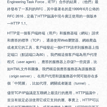
Engineering Task Force，IETF）合作的結果，（他們）最
終發布了一系列的RFC，其中最著名的是1999年6月公佈的
RFC 2616，定義了HTTP協議中現今廣泛使用的一個版本
—HTTP 1.1。
HTTP是一個客戶端終端（用戶）和服務器端（網站）請求
和應答的標準（TCP）。通過使用Web瀏覽器、網絡爬蟲
或者其它的工具，客戶端發起一個HTTP請求到服務器上指
定端口（默認端口為80）。我們稱這個客戶端為用戶代理
程式（user agent）。應答的服務器上存儲?一些資源，比
如HTML文件和圖像。我們稱這個應答服務器為源服務器
（origin server）。在用戶代理和源服務器中間可能存在多
個「中間層」，比如代理、網關或者隧道（tunnel）。
儘管TCP/IP協議是互聯網上最流行的應用，HTTP協議中，
並沒有規定必須使用它或它支持的層。事實上，HTTP可以
在任何互聯網協議上，或其他網絡上實現。HTTP假定其下