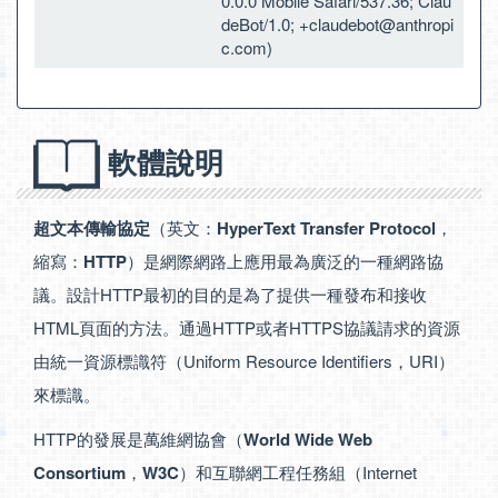
0.0.0 Mobile Safari/537.36; Clau
deBot/1.0;
+claudebot@anthropi
c.com
)
軟體說明
超文本傳輸協定
（英文：
HyperText Transfer Protocol
，
縮寫：
HTTP
）是網際網路上應用最為廣泛的一種網路協
議。設計HTTP最初的目的是為了提供一種發布和接收
HTML頁面的方法。通過HTTP或者HTTPS協議請求的資源
由統一資源標識符（Uniform Resource Identifiers，URI）
來標識。
HTTP的發展是萬維網協會（
World Wide Web
Consortium
，
W3C
）和互聯網工程任務組（Internet