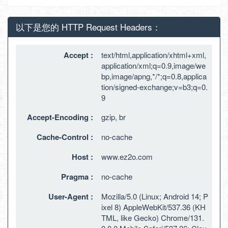
以下是您的 HTTP Request Headers：
Accept :
text/html,application/xhtml+xml,
application/xml;q=0.9,image/we
bp,image/apng,*/*;q=0.8,applica
tion/signed-exchange;v=b3;q=0.
9
Accept-Encoding :
gzip, br
Cache-Control :
no-cache
Host :
www.ez2o.com
Pragma :
no-cache
User-Agent :
Mozilla/5.0 (Linux; Android 14; P
ixel 8) AppleWebKit/537.36 (KH
TML, like Gecko) Chrome/131.