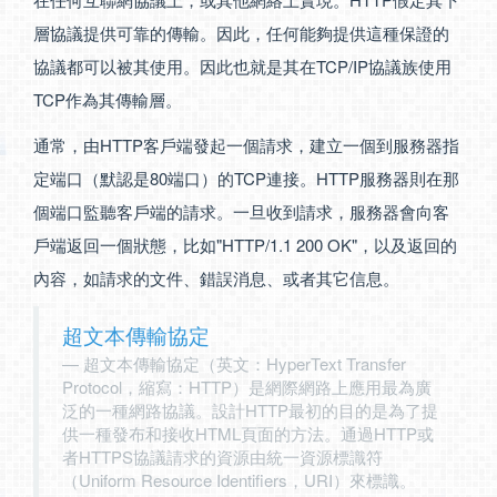
層協議提供可靠的傳輸。因此，任何能夠提供這種保證的
協議都可以被其使用。因此也就是其在TCP/IP協議族使用
TCP作為其傳輸層。
通常，由HTTP客戶端發起一個請求，建立一個到服務器指
定端口（默認是80端口）的TCP連接。HTTP服務器則在那
個端口監聽客戶端的請求。一旦收到請求，服務器會向客
戶端返回一個狀態，比如"HTTP/1.1 200 OK"，以及返回的
內容，如請求的文件、錯誤消息、或者其它信息。
超文本傳輸協定
超文本傳輸協定（英文：HyperText Transfer
Protocol，縮寫：HTTP）是網際網路上應用最為廣
泛的一種網路協議。設計HTTP最初的目的是為了提
供一種發布和接收HTML頁面的方法。通過HTTP或
者HTTPS協議請求的資源由統一資源標識符
（Uniform Resource Identifiers，URI）來標識。