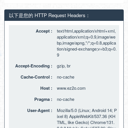
以下是您的 HTTP Request Headers：
Accept :
text/html,application/xhtml+xml,
application/xml;q=0.9,image/we
bp,image/apng,*/*;q=0.8,applica
tion/signed-exchange;v=b3;q=0.
9
Accept-Encoding :
gzip, br
Cache-Control :
no-cache
Host :
www.ez2o.com
Pragma :
no-cache
User-Agent :
Mozilla/5.0 (Linux; Android 14; P
ixel 8) AppleWebKit/537.36 (KH
TML, like Gecko) Chrome/131.