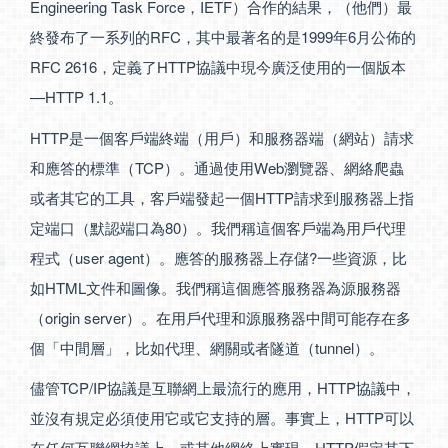
Engineering Task Force，IETF）合作的結果，（他們）最
終發布了一系列的RFC，其中最著名的是1999年6月公佈的
RFC 2616，定義了HTTP協議中現今廣泛使用的一個版本
—HTTP 1.1。
HTTP是一個客戶端終端（用戶）和服務器端（網站）請求
和應答的標準（TCP）。通過使用Web瀏覽器、網絡爬蟲
或者其它的工具，客戶端發起一個HTTP請求到服務器上指
定端口（默認端口為80）。我們稱這個客戶端為用戶代理
程式（user agent）。應答的服務器上存儲?一些資源，比
如HTML文件和圖像。我們稱這個應答服務器為源服務器
（origin server）。在用戶代理和源服務器中間可能存在多
個「中間層」，比如代理、網關或者隧道（tunnel）。
儘管TCP/IP協議是互聯網上最流行的應用，HTTP協議中，
並沒有規定必須使用它或它支持的層。事實上，HTTP可以
在任何互聯網協議上，或其他網絡上實現。HTTP假定其下