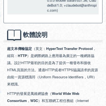
0.0.0 Mobile Safari/537.36; Clau
deBot/1.0;
+claudebot@anthropi
c.com
)
軟體說明
超文本傳輸協定
（英文：
HyperText Transfer Protocol
，
縮寫：
HTTP
）是網際網路上應用最為廣泛的一種網路協
議。設計HTTP最初的目的是為了提供一種發布和接收
HTML頁面的方法。通過HTTP或者HTTPS協議請求的資源
由統一資源標識符（Uniform Resource Identifiers，URI）
來標識。
HTTP的發展是萬維網協會（
World Wide Web
Consortium
，
W3C
）和互聯網工程任務組（Internet