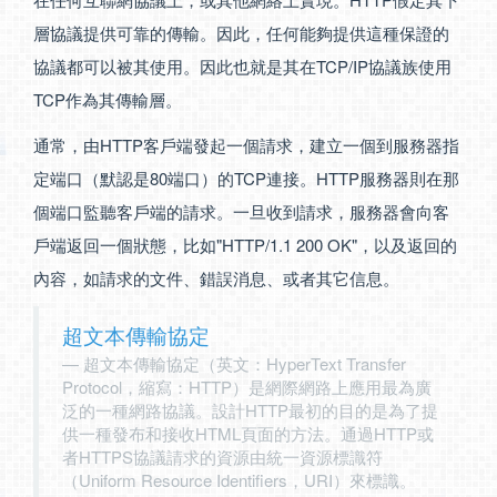
層協議提供可靠的傳輸。因此，任何能夠提供這種保證的
協議都可以被其使用。因此也就是其在TCP/IP協議族使用
TCP作為其傳輸層。
通常，由HTTP客戶端發起一個請求，建立一個到服務器指
定端口（默認是80端口）的TCP連接。HTTP服務器則在那
個端口監聽客戶端的請求。一旦收到請求，服務器會向客
戶端返回一個狀態，比如"HTTP/1.1 200 OK"，以及返回的
內容，如請求的文件、錯誤消息、或者其它信息。
超文本傳輸協定
超文本傳輸協定（英文：HyperText Transfer
Protocol，縮寫：HTTP）是網際網路上應用最為廣
泛的一種網路協議。設計HTTP最初的目的是為了提
供一種發布和接收HTML頁面的方法。通過HTTP或
者HTTPS協議請求的資源由統一資源標識符
（Uniform Resource Identifiers，URI）來標識。