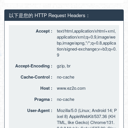
以下是您的 HTTP Request Headers：
Accept :
text/html,application/xhtml+xml,
application/xml;q=0.9,image/we
bp,image/apng,*/*;q=0.8,applica
tion/signed-exchange;v=b3;q=0.
9
Accept-Encoding :
gzip, br
Cache-Control :
no-cache
Host :
www.ez2o.com
Pragma :
no-cache
User-Agent :
Mozilla/5.0 (Linux; Android 14; P
ixel 8) AppleWebKit/537.36 (KH
TML, like Gecko) Chrome/131.