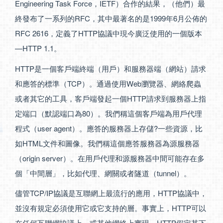
Engineering Task Force，IETF）合作的結果，（他們）最
終發布了一系列的RFC，其中最著名的是1999年6月公佈的
RFC 2616，定義了HTTP協議中現今廣泛使用的一個版本
—HTTP 1.1。
HTTP是一個客戶端終端（用戶）和服務器端（網站）請求
和應答的標準（TCP）。通過使用Web瀏覽器、網絡爬蟲
或者其它的工具，客戶端發起一個HTTP請求到服務器上指
定端口（默認端口為80）。我們稱這個客戶端為用戶代理
程式（user agent）。應答的服務器上存儲?一些資源，比
如HTML文件和圖像。我們稱這個應答服務器為源服務器
（origin server）。在用戶代理和源服務器中間可能存在多
個「中間層」，比如代理、網關或者隧道（tunnel）。
儘管TCP/IP協議是互聯網上最流行的應用，HTTP協議中，
並沒有規定必須使用它或它支持的層。事實上，HTTP可以
在任何互聯網協議上，或其他網絡上實現。HTTP假定其下