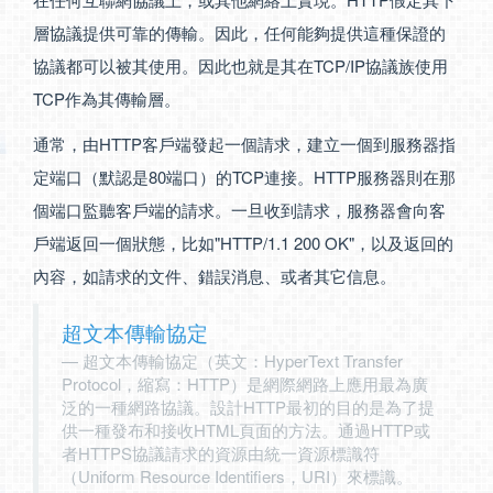
層協議提供可靠的傳輸。因此，任何能夠提供這種保證的
協議都可以被其使用。因此也就是其在TCP/IP協議族使用
TCP作為其傳輸層。
通常，由HTTP客戶端發起一個請求，建立一個到服務器指
定端口（默認是80端口）的TCP連接。HTTP服務器則在那
個端口監聽客戶端的請求。一旦收到請求，服務器會向客
戶端返回一個狀態，比如"HTTP/1.1 200 OK"，以及返回的
內容，如請求的文件、錯誤消息、或者其它信息。
超文本傳輸協定
超文本傳輸協定（英文：HyperText Transfer
Protocol，縮寫：HTTP）是網際網路上應用最為廣
泛的一種網路協議。設計HTTP最初的目的是為了提
供一種發布和接收HTML頁面的方法。通過HTTP或
者HTTPS協議請求的資源由統一資源標識符
（Uniform Resource Identifiers，URI）來標識。