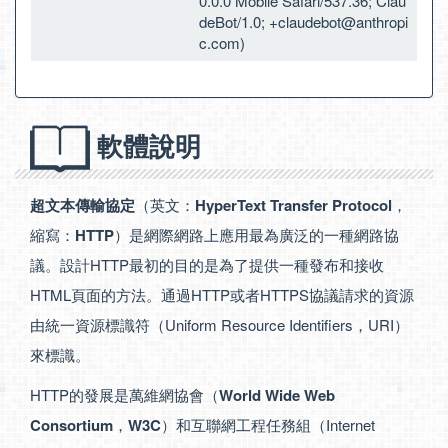
0.0.0 Mobile Safari/537.36; Clau
deBot/1.0;
+claudebot@anthropi
c.com
)
軟體說明
超文本傳輸協定
（英文：
HyperText Transfer Protocol
，
縮寫：
HTTP
）是網際網路上應用最為廣泛的一種網路協
議。設計HTTP最初的目的是為了提供一種發布和接收
HTML頁面的方法。通過HTTP或者HTTPS協議請求的資源
由統一資源標識符（Uniform Resource Identifiers，URI）
來標識。
HTTP的發展是萬維網協會（
World Wide Web
Consortium
，
W3C
）和互聯網工程任務組（Internet