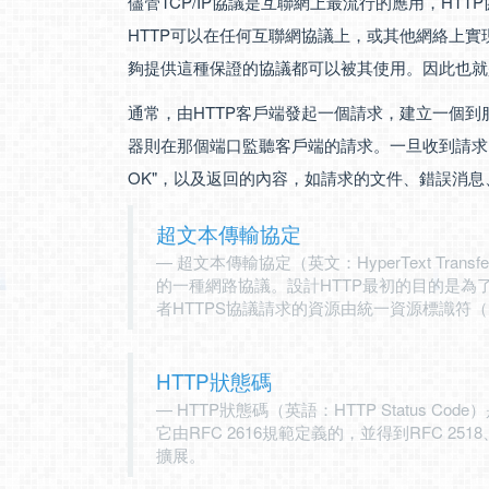
儘管TCP/IP協議是互聯網上最流行的應用，HT
HTTP可以在任何互聯網協議上，或其他網絡上實
夠提供這種保證的協議都可以被其使用。因此也就是其
通常，由HTTP客戶端發起一個請求，建立一個到服
器則在那個端口監聽客戶端的請求。一旦收到請求，服務
OK"，以及返回的內容，如請求的文件、錯誤消
超文本傳輸協定
超文本傳輸協定（英文：HyperText Trans
的一種網路協議。設計HTTP最初的目的是為了
者HTTPS協議請求的資源由統一資源標識符（Uniform
HTTP狀態碼
HTTP狀態碼（英語：HTTP Status 
它由RFC 2616規範定義的，並得到RFC 2518、R
擴展。