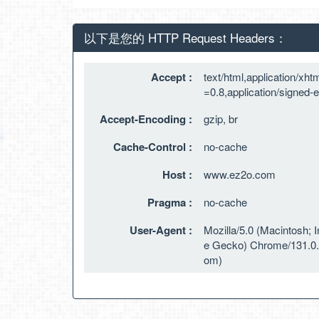
以下是您的 HTTP Request Headers：
Accept :
text/html,application/xh
=0.8,application/signed
Accept-Encoding :
gzip, br
Cache-Control :
no-cache
Host :
www.ez2o.com
Pragma :
no-cache
User-Agent :
Mozilla/5.0 (Macintosh;
e Gecko) Chrome/131.0.0
om
)