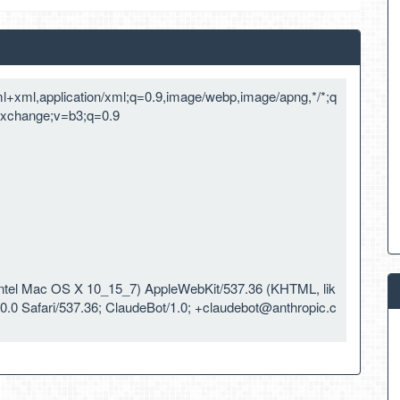
tml+xml,application/xml;q=0.9,image/webp,image/apng,*/*;q
-exchange;v=b3;q=0.9
 Intel Mac OS X 10_15_7) AppleWebKit/537.36 (KHTML, lik
.0 Safari/537.36; ClaudeBot/1.0;
+claudebot@anthropic.c