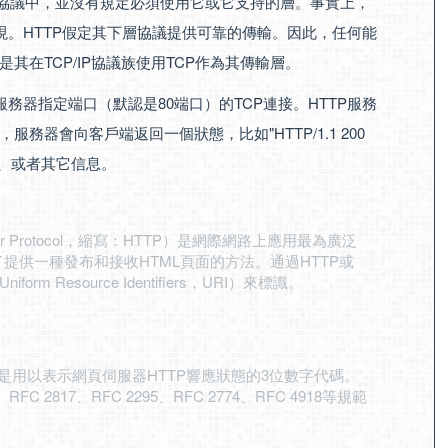
TP協議中，並沒有規定必須使用它或它支持的層。事實上，
現。HTTP假定其下層協議提供可靠的傳輸。因此，任何能
在TCP/IP協議族使用TCP作為其傳輸層。
務器指定端口（默認是80端口）的TCP連接。HTTP服務
器會向客戶端返回一個狀態，比如"HTTP/1.1 200
息、或者其它信息。
fer Protocol，縮寫：HTTP）是網際網路上應用最為廣泛
提供一種發布和接收HTML頁面的方法。通過HTTP或
 Resource Identifiers，URI）來標識。
Code）是用以表示網頁伺服器HTTP響應狀態的3位數字代碼。
FC 2817、RFC 2295、RFC 2774、RFC 4918等規範