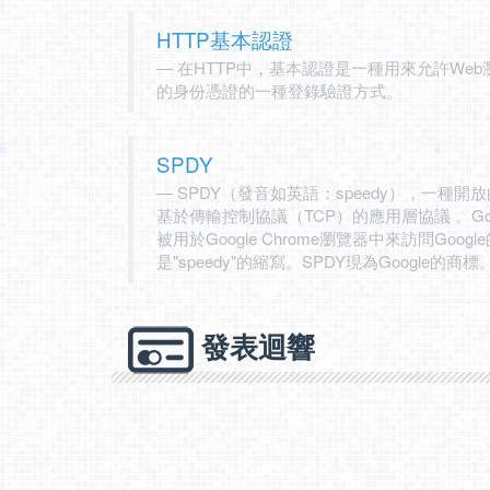
HTTP基本認證
在HTTP中，基本認證是一種用來允許We
的身份憑證的一種登錄驗證方式。
SPDY
SPDY（發音如英語：speedy），一種開
基於傳輸控制協議（TCP）的應用層協議 。Goo
被用於Google Chrome瀏覽器中來訪問Go
是"speedy"的縮寫。SPDY現為Google的商標
發表迴響