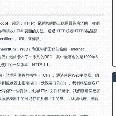
tocol
，縮寫：
HTTP
）是網際網路上應用最為廣泛的一種網
和接收HTML頁面的方法。通過HTTP或者HTTPS協議請
ntifiers，URI）來標識。
nsortium
，
W3C
）和互聯網工程任務組（Internet
作的結果，（他們）最終發布了一系列的RFC，其中最著名的是1999年6
泛使用的一個版本—HTTP 1.1。
站）請求和應答的標準（TCP）。通過使用Web瀏覽器、網
求到服務器上指定端口（默認端口為80）。我們稱這個客戶
務器上存儲?一些資源，比如HTML文件和圖像。我們稱這個應答
用戶代理和源服務器中間可能存在多個「中間層」，比如代理、網關