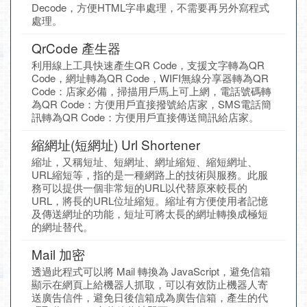
Decode，方便HTML字串處理，不需要再另外寫程式
處理。
QrCode 產生器
利用線上工具快速產生QR Code，支援文字轉為QR
Code，網址轉為QR Code，WIFI無線分享器轉為QR
Code：店家必備，掃描用戶馬上可上網，電話號碼轉
為QR Code：方便用戶直接撥號給店家，SMS電話簡
訊轉為QR Code：方便用戶直接傳送簡訊給店家。
縮網址(短網址) Url Shortener
縮址，又稱短址、短網址、網址縮短、縮短網址、
URL縮短等，指的是一種網路上的技術與服務。此服
務可以提供一個非常短的URL以代替原來較長的
URL，將長的URL位址縮短。縮址有方便使用者記憶
及傳送網址的功能，短址可將太長的網址轉換成極短
的網址替代。
Mail 加密
透過此程式可以將 Mail 轉換為 JavaScript，避免信箱
顯示在網頁上給機器人抓取，可以有效防止機器人寄
送廣告信件，避免日後信箱成為廣告信箱，產生的代