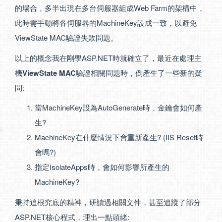
的場合，多半出現在多台伺服器組成Web Farm的架構中，
此時需手動將各伺服器的MachineKey設成一致，以避免
ViewState MAC驗證失敗問題。
以上的概念我在剛學ASP.NET時就確立了，最近在處理主
機
ViewState MAC
驗證相關問題時，倒產生了一些新的疑
問:
當MachineKey設為AutoGenerate時，金鑰會如何產
生?
MachineKey在什麼情況下會重新產生? (IIS Reset時
會嗎?)
指定IsolateApps時，會如何影響所產生的
MachineKey?
秉持追根究底的精神，研讀過相關文件，甚至追蹤了部分
ASP.NET核心程式，理出一點頭緒: