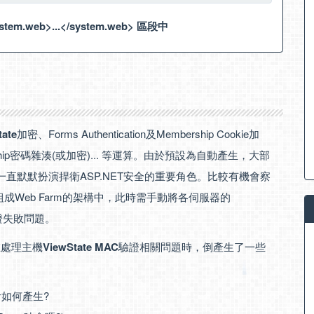
tem.web>...</system.web> 區段中
tate
加密、Forms Authentication及Membership Cookie加
mbership密碼雜湊(或加密)... 等運算。由於預設為自動產生，大部
直默默扮演捍衛ASP.NET安全的重要角色。比較有機會察
組成Web Farm的架構中，此時需手動將各伺服器的
C驗證失敗問題。
在處理主機
ViewState MAC
驗證相關問題時，倒產生了一些
鑰會如何產生?