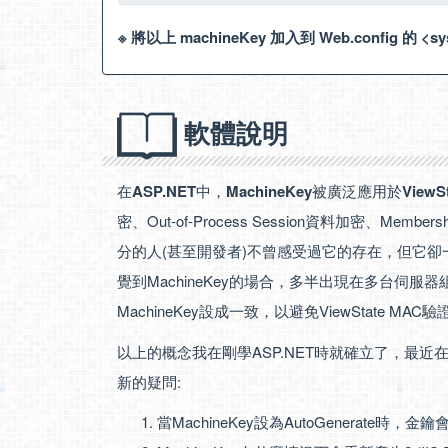
※ 將以上 machineKey 加入到 Web.config 的 <sys
軟體說明
在
ASP.NET
中，
MachineKey
被廣泛應用於
ViewS
密、Out-of-Process Session資料加密、Me
分的人(甚至開發者)不曾感受過它的存在，但它卻一
覺到MachineKey的場合，多半出現在多台伺服器
MachineKey設成一致，以避免ViewState MA
以上的概念我在剛學ASP.NET時就確立了，最近
新的疑問:
當MachineKey設為AutoGenerate時，金