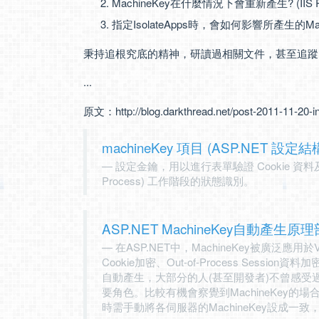
MachineKey在什麼情況下會重新產生? (IIS 
指定IsolateApps時，會如何影響所產生的Mach
秉持追根究底的精神，研讀過相關文件，甚至追蹤了部
...
原文：
http://blog.darkthread.net/post-2011-11-20
machineKey 項目 (ASP.NET 設定
設定金鑰，用以進行表單驗證 Cookie 資料
Process) 工作階段的狀態識別。
ASP.NET MachineKey自動產生原
在ASP.NET中，MachineKey被廣泛應用於ViewS
Cookie加密、Out-of-Process Sessio
自動產生，大部分的人(甚至開發者)不曾感受過
要角色。比較有機會察覺到MachineKey的場
時需手動將各伺服器的MachineKey設成一致，以