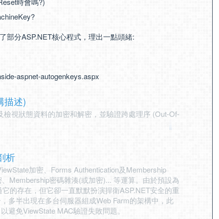
Reset時會嗎?)
ineKey?
分ASP.NET核心程式，理出一點頭緒:
-inside-aspnet-autogenkeys.aspx
結構描述)
及檢視狀態資料的加密和解密，並驗證跨處理序 (Out-Of-
理剖析
tate加密、Forms Authentication及Membership
n資料加密、Membership密碼雜湊(或加密)... 等運算。由於預設為
它的存在，但它卻一直默默扮演捍衛ASP.NET安全的重
合，多半出現在多台伺服器組成Web Farm的架構中，此
避免ViewState MAC驗證失敗問題。